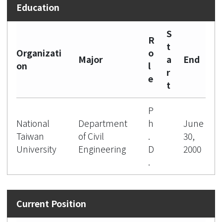
S
R
t
Organizati
o
Major
a
End
on
l
r
e
t
P
National
Department
h
June
Taiwan
of Civil
.
30,
University
Engineering
D
2000
.