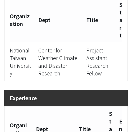
S
t
Organiz
Dept
Title
a
ation
r
t
National
Center for
Project
Taiwan
Weather Climate
Assistant
Universit
and Disaster
Research
y
Research
Fellow
S
t
E
Organi
Dept
Title
a
n