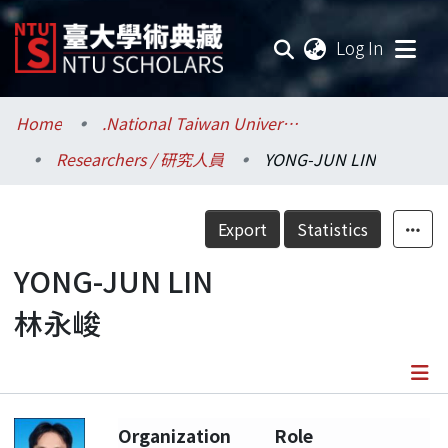
(current
Log In
Communities & Collections
Home
.National Taiwan University / 國立臺灣大學
Researchers / 研究人員
YONG-JUN LIN
Research Outputs
Fundings & Projects
Export
Statistics
Researchers
YONG-JUN LIN
林永峻
Organizations
Statistics
Details
Organization
Role