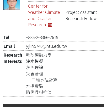
Publications
Center for
Weather Climate
Project Assistant
Projects
and Disaster
Research Fellow
Research
Metrics
Network Lab
Tel
+886-2-3366-2619
Email
yjlin5740@ntu.edu.tw
Research
輸砂運動力學
Interests
淹水模擬
灰色理論
災害管理
一,二維水理計算
水槽實驗
防災兵棋推演