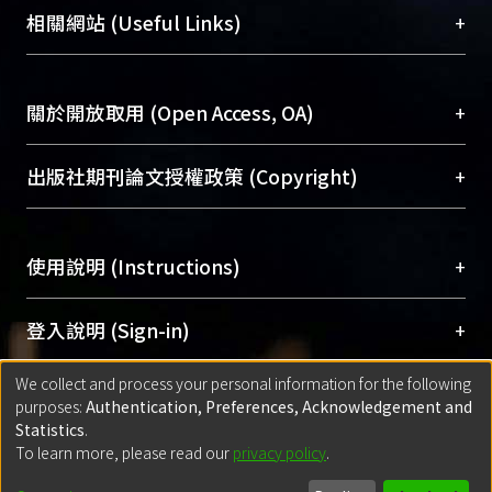
機構典藏（NTUR）與學術庫（AH）不同功能平
總館學科館員
(Main Library)
+
相關網站 (Useful Links)
台，成為臺大學術典藏NTU scholars。期能整合研
醫學圖書館學科館員
(Medical Library)
究能量、促進交流合作、保存學術產出、推廣研究
社會科學院辜振甫紀念圖書館學科館員
(Social
成果。
Sciences Library)
+
關於開放取用 (Open Access, OA)
To permanently archive and promote researcher
profiles and scholarly works, Library integrates the
開放取用是從使用者角度提升資訊取用性的社會運
+
出版社期刊論文授權政策 (Copyright)
services of “NTU Repository” with “Academic
動，應用在學術研究上是透過將研究著作公開供使
Hub” to form NTU Scholars.
用者自由取閱，以促進學術傳播及因應期刊訂購費
請確認所上傳的全文是原創的內容，若該文件包
用逐年攀升。同時可加速研究發展、提升研究影響
+
使用說明 (Instructions)
含部分內容的版權非匯入者所有，或由第三方贊
力，NTU Scholars即為本校的開放取用典藏（OA
助與合作完成，請確認該版權所有者及第三方同
Archive）平台。
（點選深入了解OA）
意提供此授權。
網站簡介
(Quickstart Guide)
+
登入說明 (Sign-in)
Please represent that the submission is your
使用手冊
(Instruction Manual)
original work, and that you have the right to
We collect and process your personal information for the following
線上預約服務
(Booking Service)
方案一：
臺灣大學計算機中心帳號登入
+
匯入著作 (Submission)
purposes:
Authentication, Preferences, Acknowledgement and
grant the rights to upload.
(With C&INC Email Account)
Statistics
.
方案二：
ORCID帳號登入
(With ORCID)
To learn more, please read our
privacy policy
.
若欲上傳已出版的全文電子檔，可使用
Open
方案一：
定期更新ORCID者，以ID匯入
(Search
policy finder
網站查詢，以確認出版單位之版權
for identifier (ORCID))