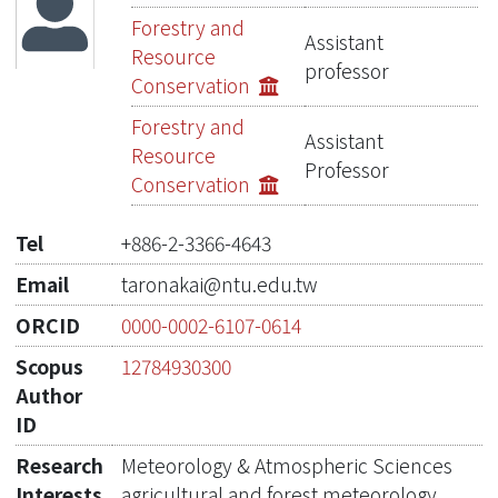
Publications
Forestry and
Assistant
Resource
Projects
professor
Conservation
Metrics
Forestry and
Assistant
Resource
Network Lab
Professor
Conservation
Tel
+886-2-3366-4643
Email
taronakai@ntu.edu.tw
ORCID
0000-0002-6107-0614
Scopus
12784930300
Author
ID
Research
Meteorology & Atmospheric Sciences
Interests
agricultural and forest meteorology