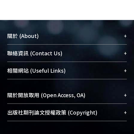
+
關於 (About)
臺大位居世界頂尖大學之列，為永久珍藏及向國際
+
聯絡資訊 (Contact Us)
展現本校豐碩的研究成果及學術能量，圖書館整合
機構典藏（NTUR）與學術庫（AH）不同功能平
總館學科館員
(Main Library)
+
相關網站 (Useful Links)
台，成為臺大學術典藏NTU scholars。期能整合研
醫學圖書館學科館員
(Medical Library)
究能量、促進交流合作、保存學術產出、推廣研究
社會科學院辜振甫紀念圖書館學科館員
(Social
成果。
Sciences Library)
+
關於開放取用 (Open Access, OA)
To permanently archive and promote researcher
profiles and scholarly works, Library integrates the
開放取用是從使用者角度提升資訊取用性的社會運
+
出版社期刊論文授權政策 (Copyright)
services of “NTU Repository” with “Academic
動，應用在學術研究上是透過將研究著作公開供使
Hub” to form NTU Scholars.
用者自由取閱，以促進學術傳播及因應期刊訂購費
請確認所上傳的全文是原創的內容，若該文件包