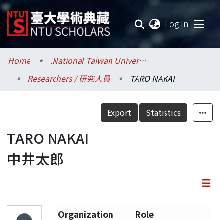
(current
Log In
Communities & Collections
Home
.National Taiwan University / 國立臺灣大學
Researchers / 研究人員
TARO NAKAI
Research Outputs
Fundings & Projects
Export
Statistics
Researchers
TARO NAKAI
中井太郎
Organizations
Statistics
Details
Organization
Role