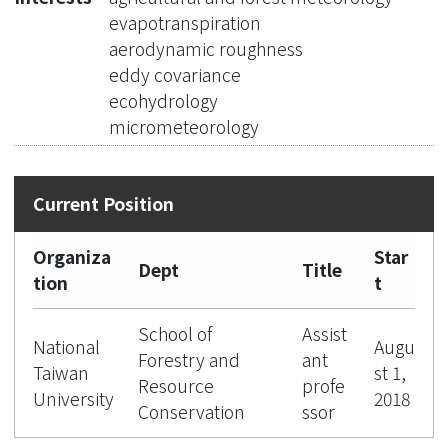
evapotranspiration
aerodynamic roughness
eddy covariance
ecohydrology
micrometeorology
Organiza
Star
Dept
Title
tion
t
School of
Assist
National
Augu
Forestry and
ant
Taiwan
st 1,
Resource
profe
University
2018
Conservation
ssor