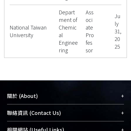
Depart
Ass
Ju
ment of
oci
ly
National Taiwan
Chemic
ate
31,
University
al
Pro
20
Enginee
fes
25
ring
sor
+
關於 (About)
臺大位居世界頂尖大學之列，為永久珍藏及向國際
+
聯絡資訊 (Contact Us)
展現本校豐碩的研究成果及學術能量，圖書館整合
機構典藏（NTUR）與學術庫（AH）不同功能平
總館學科館員
(Main Library)
+
相關網站 (Useful Links)