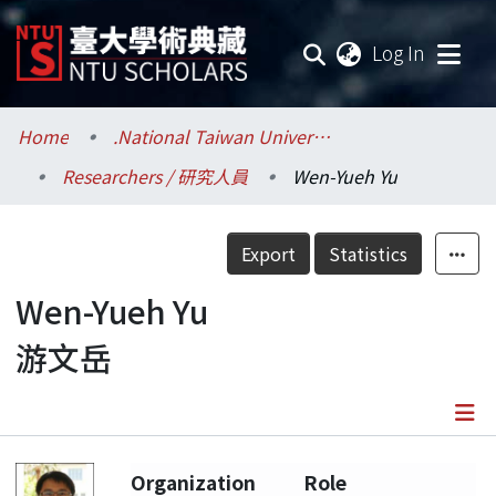
(current
Log In
Communities & Collections
Home
.National Taiwan University / 國立臺灣大學
Researchers / 研究人員
Wen-Yueh Yu
Research Outputs
Fundings & Projects
Export
Statistics
Researchers
Wen-Yueh Yu
游文岳
Organizations
Statistics
Details
Organization
Role