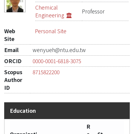
Publications
Chemical
Professor
Engineering
Projects
Web
Personal Site
Metrics
Site
Network Lab
Email
wenyueh@ntu.edu.tw
ORCID
0000-0001-6818-3075
Scopus
8715822200
Author
ID
R