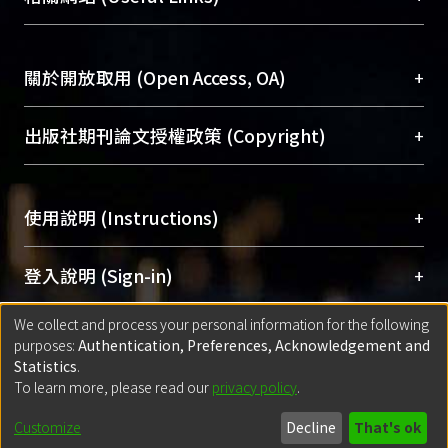
台，成為臺大學術典藏NTU scholars。期能整合研
醫學圖書館學科館員
(Medical Library)
究能量、促進交流合作、保存學術產出、推廣研究
社會科學院辜振甫紀念圖書館學科館員
(Social
成果。
Sciences Library)
+
關於開放取用 (Open Access, OA)
To permanently archive and promote researcher
profiles and scholarly works, Library integrates the
開放取用是從使用者角度提升資訊取用性的社會運
+
出版社期刊論文授權政策 (Copyright)
services of “NTU Repository” with “Academic
動，應用在學術研究上是透過將研究著作公開供使
Hub” to form NTU Scholars.
用者自由取閱，以促進學術傳播及因應期刊訂購費
請確認所上傳的全文是原創的內容，若該文件包
用逐年攀升。同時可加速研究發展、提升研究影響
+
使用說明 (Instructions)
含部分內容的版權非匯入者所有，或由第三方贊
力，NTU Scholars即為本校的開放取用典藏（OA
助與合作完成，請確認該版權所有者及第三方同
Archive）平台。
（點選深入了解OA）
意提供此授權。
網站簡介
(Quickstart Guide)
+
登入說明 (Sign-in)
Please represent that the submission is your
使用手冊
(Instruction Manual)
original work, and that you have the right to
We collect and process your personal information for the following
線上預約服務
(Booking Service)
方案一：
臺灣大學計算機中心帳號登入
+
匯入著作 (Submission)
purposes:
Authentication, Preferences, Acknowledgement and
grant the rights to upload.
(With C&INC Email Account)
Statistics
.
方案二：
ORCID帳號登入
(With ORCID)
To learn more, please read our
privacy policy
.
若欲上傳已出版的全文電子檔，可使用
Open
方案一：
定期更新ORCID者，以ID匯入
(Search
policy finder
網站查詢，以確認出版單位之版權
for identifier (ORCID))
Built with
DSpace-CRIS software
- Extension maintained and optimized
Customize
Decline
That's ok
政策。
方案二：
自行建檔
(Default mode Submission)
by