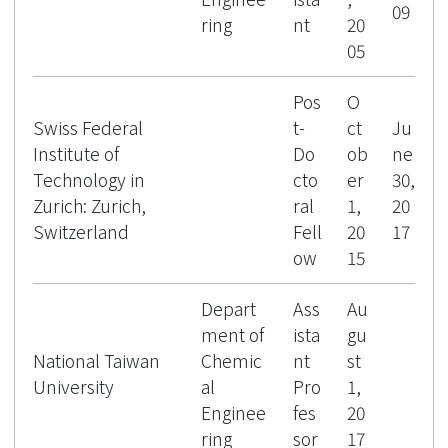
09
ring
nt
20
05
Pos
O
Swiss Federal
t-
ct
Ju
Institute of
Do
ob
ne
Technology in
cto
er
30,
Zurich: Zurich,
ral
1,
20
Switzerland
Fell
20
17
ow
15
Depart
Ass
Au
ment of
ista
gu
National Taiwan
Chemic
nt
st
University
al
Pro
1,
Enginee
fes
20
ring
sor
17