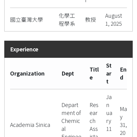
化學工
August
國立臺灣大學
教授
程學系
1, 2025
St
Titl
En
Organization
Dept
ar
e
d
t
Ja
Depart
Res
n
Ma
ment of
ear
ua
y
Chemic
ch
ry
Academia Sinica
31,
al
Ass
11
20
Enginee
ista
,