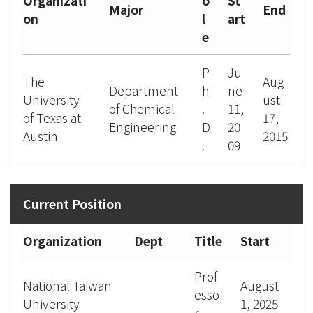
Organizati
o
St
Major
End
on
l
art
e
P
Ju
The
Aug
Department
h
ne
University
ust
of Chemical
.
11,
of Texas at
17,
Engineering
D
20
Austin
2015
.
09
Organization
Dept
Title
Start
Prof
National Taiwan
August
esso
University
1, 2025
r