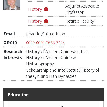
Publications
Adjunct Associate
History
Professor
Projects
History
Retired Faculty
Metrics
Email
phaedo@ntu.edu.tw
Network Lab
ORCID
0000-0002-2668-7424
Research
History of Ancient Chinese Ethics
Interests
History of Ancient Chinese
Historiography
Scholarship and Intellectual History of
the Qin and Han Dynasties