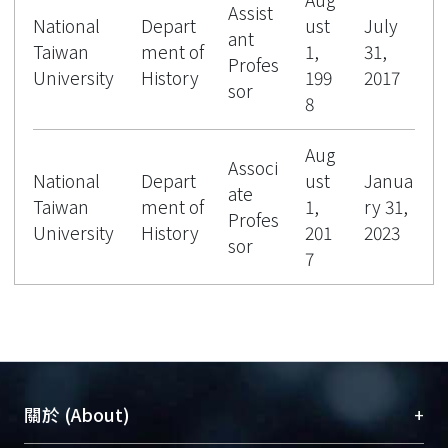
Assist
National
Depart
ust
July
ant
Taiwan
ment of
1,
31,
Profes
University
History
199
2017
sor
8
Aug
Associ
National
Depart
ust
Janua
ate
Taiwan
ment of
1,
ry 31,
Profes
University
History
201
2023
sor
7
+
關於 (About)