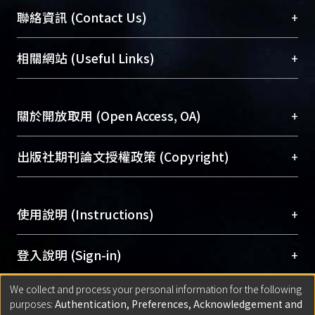
臺大位居世界頂尖大學之列，為永久珍藏及向國際
+
聯絡資訊 (Contact Us)
展現本校豐碩的研究成果及學術能量，圖書館整合
機構典藏（NTUR）與學術庫（AH）不同功能平
總館學科館員
(Main Library)
+
相關網站 (Useful Links)
台，成為臺大學術典藏NTU scholars。期能整合研
醫學圖書館學科館員
(Medical Library)
究能量、促進交流合作、保存學術產出、推廣研究
社會科學院辜振甫紀念圖書館學科館員
(Social
成果。
Sciences Library)
+
關於開放取用 (Open Access, OA)
To permanently archive and promote researcher
profiles and scholarly works, Library integrates the
開放取用是從使用者角度提升資訊取用性的社會運
+
出版社期刊論文授權政策 (Copyright)
services of “NTU Repository” with “Academic
動，應用在學術研究上是透過將研究著作公開供使
Hub” to form NTU Scholars.
用者自由取閱，以促進學術傳播及因應期刊訂購費
請確認所上傳的全文是原創的內容，若該文件包
用逐年攀升。同時可加速研究發展、提升研究影響
+
使用說明 (Instructions)
含部分內容的版權非匯入者所有，或由第三方贊
力，NTU Scholars即為本校的開放取用典藏（OA
助與合作完成，請確認該版權所有者及第三方同
Archive）平台。
（點選深入了解OA）
意提供此授權。
網站簡介
(Quickstart Guide)
+
登入說明 (Sign-in)
Please represent that the submission is your
使用手冊
(Instruction Manual)
original work, and that you have the right to
We collect and process your personal information for the following
線上預約服務
(Booking Service)
方案一：
臺灣大學計算機中心帳號登入
+
匯入著作 (Submission)
purposes:
Authentication, Preferences, Acknowledgement and
grant the rights to upload.
(With C&INC Email Account)