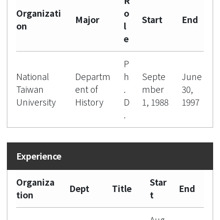
R
Organizati
o
Major
Start
End
on
l
e
P
National
Departm
h
Septe
June
Taiwan
ent of
.
mber
30,
University
History
D
1, 1988
1997
.
Organiza
Star
Dept
Title
End
tion
t
Aug