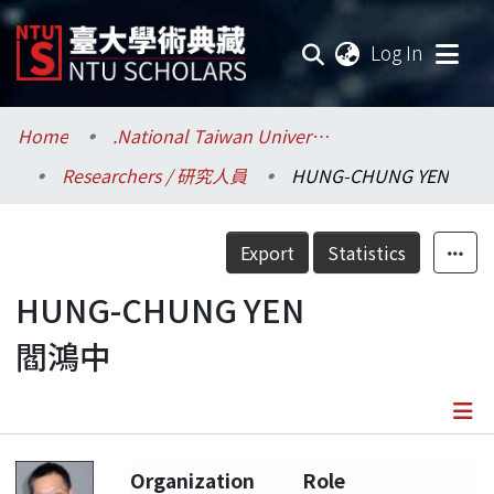
(current
Log In
Communities & Collections
Home
.National Taiwan University / 國立臺灣大學
Researchers / 研究人員
HUNG-CHUNG YEN
Research Outputs
Fundings & Projects
Export
Statistics
Researchers
HUNG-CHUNG YEN
閻鴻中
Organizations
Statistics
Details
Organization
Role