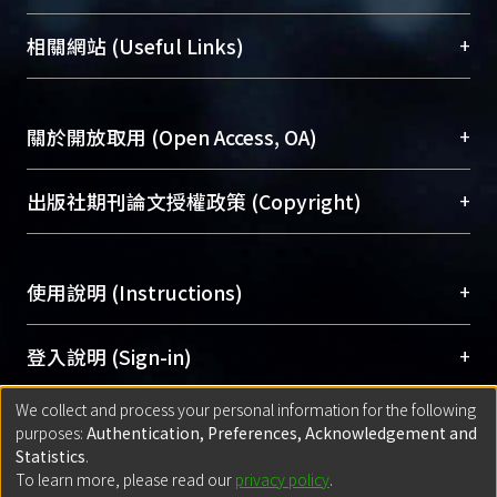
展現本校豐碩的研究成果及學術能量，圖書館整合
機構典藏（NTUR）與學術庫（AH）不同功能平
總館學科館員
(Main Library)
+
相關網站 (Useful Links)
台，成為臺大學術典藏NTU scholars。期能整合研
醫學圖書館學科館員
(Medical Library)
究能量、促進交流合作、保存學術產出、推廣研究
社會科學院辜振甫紀念圖書館學科館員
(Social
成果。
Sciences Library)
+
關於開放取用 (Open Access, OA)
To permanently archive and promote researcher
profiles and scholarly works, Library integrates the
開放取用是從使用者角度提升資訊取用性的社會運
+
出版社期刊論文授權政策 (Copyright)
services of “NTU Repository” with “Academic
動，應用在學術研究上是透過將研究著作公開供使
Hub” to form NTU Scholars.
用者自由取閱，以促進學術傳播及因應期刊訂購費
請確認所上傳的全文是原創的內容，若該文件包
用逐年攀升。同時可加速研究發展、提升研究影響
+
使用說明 (Instructions)
含部分內容的版權非匯入者所有，或由第三方贊
力，NTU Scholars即為本校的開放取用典藏（OA
助與合作完成，請確認該版權所有者及第三方同
Archive）平台。
（點選深入了解OA）
意提供此授權。
網站簡介
(Quickstart Guide)
+
登入說明 (Sign-in)
Please represent that the submission is your
使用手冊
(Instruction Manual)
original work, and that you have the right to
We collect and process your personal information for the following
線上預約服務
(Booking Service)
方案一：
臺灣大學計算機中心帳號登入
+
匯入著作 (Submission)
purposes:
Authentication, Preferences, Acknowledgement and
grant the rights to upload.
(With C&INC Email Account)
Statistics
.
方案二：
ORCID帳號登入
(With ORCID)
To learn more, please read our
privacy policy
.
若欲上傳已出版的全文電子檔，可使用
Open
方案一：
定期更新ORCID者，以ID匯入
(Search