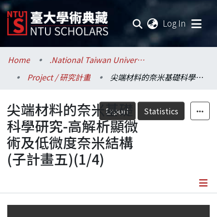
(current
Log In
Communities & Collections
Home
.National Taiwan University / 國立臺灣大學
Project / 研究計畫
尖端材料的奈米基礎科學研究-高解析顯微術及低微度奈米結構(子計畫五)(1/4)
Research Outputs
尖端材料的奈米基礎
Fundings & Projects
Export
Statistics
科學研究-高解析顯微
Researchers
術及低微度奈米結構
(子計畫五)(1/4)
Organizations
Statistics
Details