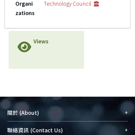
Organi
Technology Council
zations
Views
+
關於 (About)
臺大位居世界頂尖大學之列，為永久珍藏及向國際
+
聯絡資訊 (Contact Us)