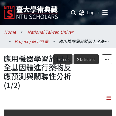
(current
Log In
Communities & Collections
Home
.National Taiwan University / 國立臺灣大學
Project / 研究計畫
應用機器學習於個人全基因體進行藥物反應預測與關聯性分析(1/2)
Research Outputs
應用機器學習於個人
Fundings & Projects
Export
Statistics
全基因體進行藥物反
Researchers
應預測與關聯性分析
(1/2)
Organizations
Statistics
Details