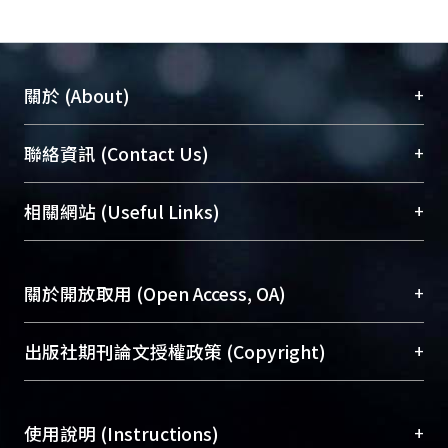
+
關於 (About)
臺大位居世界頂尖大學之列，為永久珍藏及向國際
+
聯絡資訊 (Contact Us)
展現本校豐碩的研究成果及學術能量，圖書館整合
機構典藏（NTUR）與學術庫（AH）不同功能平
總館學科館員
(Main Library)
+
相關網站 (Useful Links)
台，成為臺大學術典藏NTU scholars。期能整合研
醫學圖書館學科館員
(Medical Library)
究能量、促進交流合作、保存學術產出、推廣研究
社會科學院辜振甫紀念圖書館學科館員
(Social
成果。
Sciences Library)
+
關於開放取用 (Open Access, OA)
To permanently archive and promote researcher
profiles and scholarly works, Library integrates the
開放取用是從使用者角度提升資訊取用性的社會運
+
出版社期刊論文授權政策 (Copyright)
services of “NTU Repository” with “Academic
動，應用在學術研究上是透過將研究著作公開供使
Hub” to form NTU Scholars.
用者自由取閱，以促進學術傳播及因應期刊訂購費
請確認所上傳的全文是原創的內容，若該文件包
用逐年攀升。同時可加速研究發展、提升研究影響
+
使用說明 (Instructions)
含部分內容的版權非匯入者所有，或由第三方贊