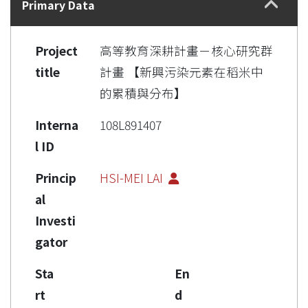
Primary Data
Project
高等教育深耕計畫－核心研究群
title
計畫 【新興污染元素在稻米中
的累積與分布】
Interna
108L891407
l ID
Princip
HSI-MEI LAI
al
Investi
gator
Sta
En
rt
d