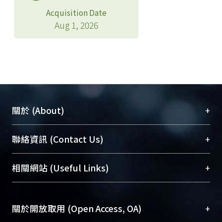
Acquisition Date
Aug 1, 2026
+
關於 (About)
臺大位居世界頂尖大學之列，為永久珍藏及向國際
+
聯絡資訊 (Contact Us)
展現本校豐碩的研究成果及學術能量，圖書館整合
機構典藏（NTUR）與學術庫（AH）不同功能平
總館學科館員
(Main Library)
+
相關網站 (Useful Links)
台，成為臺大學術典藏NTU scholars。期能整合研
醫學圖書館學科館員
(Medical Library)
究能量、促進交流合作、保存學術產出、推廣研究
社會科學院辜振甫紀念圖書館學科館員
(Social
成果。
Sciences Library)
+
關於開放取用 (Open Access, OA)