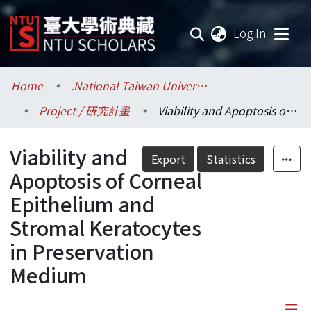
(current
Log In
Communities & Collections
Home
.National Taiwan University / 國立臺灣大學
Project / 研究計畫
Viability and Apoptosis of Corneal Epithelium and Stromal Keratocytes in Preservation Medium
Research Outputs
Viability and
Fundings & Projects
Export
Statistics
Apoptosis of Corneal
Researchers
Epithelium and
Stromal Keratocytes
Organizations
in Preservation
Statistics
Medium