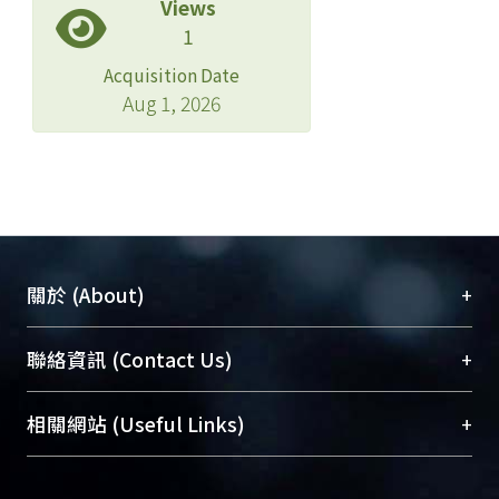
Views
1
Acquisition Date
Aug 1, 2026
+
關於 (About)
臺大位居世界頂尖大學之列，為永久珍藏及向國際
+
聯絡資訊 (Contact Us)
展現本校豐碩的研究成果及學術能量，圖書館整合
機構典藏（NTUR）與學術庫（AH）不同功能平
總館學科館員
(Main Library)
+
相關網站 (Useful Links)
台，成為臺大學術典藏NTU scholars。期能整合研
醫學圖書館學科館員
(Medical Library)
究能量、促進交流合作、保存學術產出、推廣研究
社會科學院辜振甫紀念圖書館學科館員
(Social