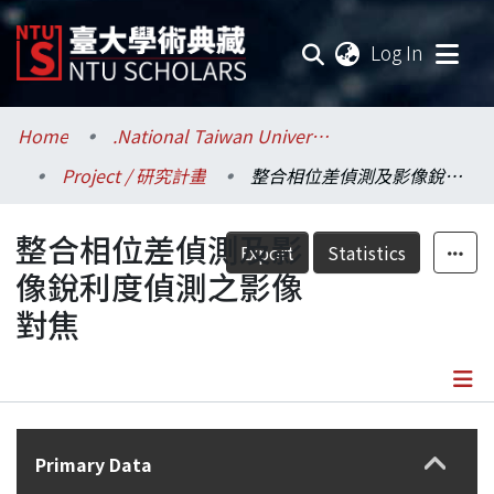
(current
Log In
Communities & Collections
Home
.National Taiwan University / 國立臺灣大學
Project / 研究計畫
整合相位差偵測及影像銳利度偵測之影像對焦
Research Outputs
整合相位差偵測及影
Fundings & Projects
Export
Statistics
像銳利度偵測之影像
Researchers
對焦
Organizations
Statistics
Details
Primary Data