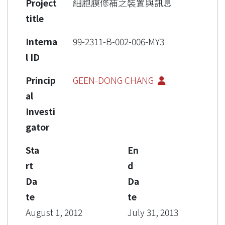
Project
細胞膜修補之裝置與訊息
title
Interna
99-2311-B-002-006-MY3
l ID
Princip
GEEN-DONG CHANG
al
Investi
gator
Sta
En
rt
d
Da
Da
te
te
August 1, 2012
July 31, 2013