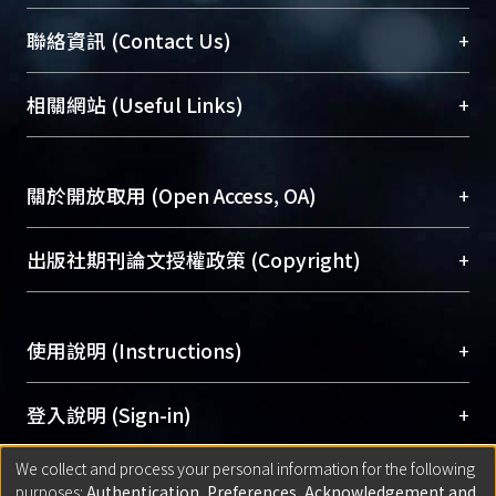
臺大位居世界頂尖大學之列，為永久珍藏及向國際
+
聯絡資訊 (Contact Us)
展現本校豐碩的研究成果及學術能量，圖書館整合
機構典藏（NTUR）與學術庫（AH）不同功能平
總館學科館員
(Main Library)
+
相關網站 (Useful Links)
台，成為臺大學術典藏NTU scholars。期能整合研
醫學圖書館學科館員
(Medical Library)
究能量、促進交流合作、保存學術產出、推廣研究
社會科學院辜振甫紀念圖書館學科館員
(Social
成果。
Sciences Library)
+
關於開放取用 (Open Access, OA)
To permanently archive and promote researcher
profiles and scholarly works, Library integrates the
開放取用是從使用者角度提升資訊取用性的社會運
+
出版社期刊論文授權政策 (Copyright)
services of “NTU Repository” with “Academic
動，應用在學術研究上是透過將研究著作公開供使
Hub” to form NTU Scholars.
用者自由取閱，以促進學術傳播及因應期刊訂購費
請確認所上傳的全文是原創的內容，若該文件包
用逐年攀升。同時可加速研究發展、提升研究影響
+
使用說明 (Instructions)
含部分內容的版權非匯入者所有，或由第三方贊
力，NTU Scholars即為本校的開放取用典藏（OA
助與合作完成，請確認該版權所有者及第三方同
Archive）平台。
（點選深入了解OA）
意提供此授權。
網站簡介
(Quickstart Guide)
+
登入說明 (Sign-in)
Please represent that the submission is your
使用手冊
(Instruction Manual)
original work, and that you have the right to
We collect and process your personal information for the following
線上預約服務
(Booking Service)
方案一：
臺灣大學計算機中心帳號登入
+
匯入著作 (Submission)
purposes:
Authentication, Preferences, Acknowledgement and
grant the rights to upload.