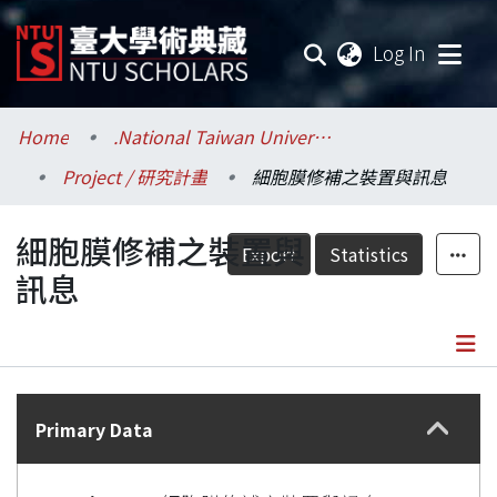
(current
Log In
Communities & Collections
Home
.National Taiwan University / 國立臺灣大學
Project / 研究計畫
細胞膜修補之裝置與訊息
Research Outputs
細胞膜修補之裝置與
Fundings & Projects
Export
Statistics
訊息
Researchers
Organizations
Details
Statistics
Primary Data