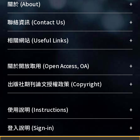
+
關於 (About)
臺大位居世界頂尖大學之列，為永久珍藏及向國際
+
聯絡資訊 (Contact Us)
展現本校豐碩的研究成果及學術能量，圖書館整合
機構典藏（NTUR）與學術庫（AH）不同功能平
總館學科館員
(Main Library)
+
相關網站 (Useful Links)
台，成為臺大學術典藏NTU scholars。期能整合研
醫學圖書館學科館員
(Medical Library)
究能量、促進交流合作、保存學術產出、推廣研究
社會科學院辜振甫紀念圖書館學科館員
(Social
成果。
Sciences Library)
+
關於開放取用 (Open Access, OA)
To permanently archive and promote researcher
profiles and scholarly works, Library integrates the
開放取用是從使用者角度提升資訊取用性的社會運
+
出版社期刊論文授權政策 (Copyright)
services of “NTU Repository” with “Academic
動，應用在學術研究上是透過將研究著作公開供使
Hub” to form NTU Scholars.
用者自由取閱，以促進學術傳播及因應期刊訂購費
請確認所上傳的全文是原創的內容，若該文件包
用逐年攀升。同時可加速研究發展、提升研究影響
+
使用說明 (Instructions)
含部分內容的版權非匯入者所有，或由第三方贊
力，NTU Scholars即為本校的開放取用典藏（OA
助與合作完成，請確認該版權所有者及第三方同
Archive）平台。
（點選深入了解OA）
意提供此授權。
網站簡介
(Quickstart Guide)
+
登入說明 (Sign-in)
Please represent that the submission is your
使用手冊
(Instruction Manual)