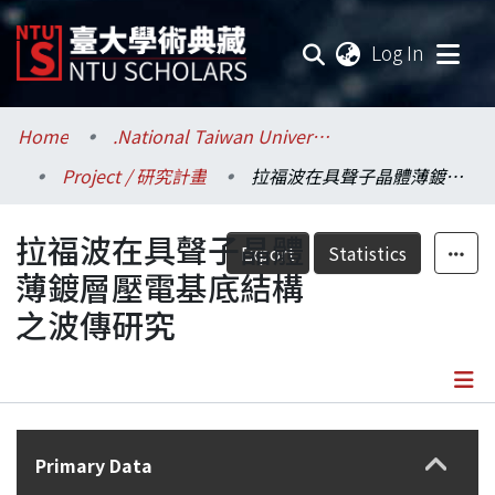
(current
Log In
Communities & Collections
Home
.National Taiwan University / 國立臺灣大學
Project / 研究計畫
拉福波在具聲子晶體薄鍍層壓電基底結構之波傳研究
Research Outputs
拉福波在具聲子晶體
Fundings & Projects
Export
Statistics
薄鍍層壓電基底結構
Researchers
之波傳研究
Organizations
Statistics
Details
Primary Data