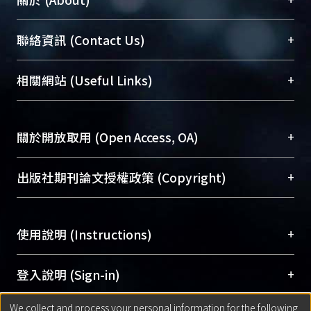
臺大位居世界頂尖大學之列，為永久珍藏及向國際
+
聯絡資訊 (Contact Us)
展現本校豐碩的研究成果及學術能量，圖書館整合
機構典藏（NTUR）與學術庫（AH）不同功能平
總館學科館員
(Main Library)
+
相關網站 (Useful Links)
台，成為臺大學術典藏NTU scholars。期能整合研
醫學圖書館學科館員
(Medical Library)
究能量、促進交流合作、保存學術產出、推廣研究
社會科學院辜振甫紀念圖書館學科館員
(Social
成果。
Sciences Library)
+
關於開放取用 (Open Access, OA)
To permanently archive and promote researcher
profiles and scholarly works, Library integrates the
開放取用是從使用者角度提升資訊取用性的社會運
+
出版社期刊論文授權政策 (Copyright)
services of “NTU Repository” with “Academic
動，應用在學術研究上是透過將研究著作公開供使
Hub” to form NTU Scholars.
用者自由取閱，以促進學術傳播及因應期刊訂購費
請確認所上傳的全文是原創的內容，若該文件包
用逐年攀升。同時可加速研究發展、提升研究影響
+
使用說明 (Instructions)
含部分內容的版權非匯入者所有，或由第三方贊
力，NTU Scholars即為本校的開放取用典藏（OA
助與合作完成，請確認該版權所有者及第三方同
Archive）平台。
（點選深入了解OA）
意提供此授權。
網站簡介
(Quickstart Guide)
+
登入說明 (Sign-in)
Please represent that the submission is your
使用手冊
(Instruction Manual)
original work, and that you have the right to
We collect and process your personal information for the following
線上預約服務
(Booking Service)