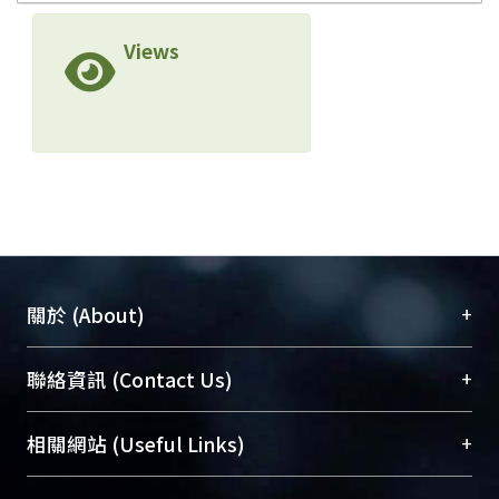
Views
+
關於 (About)
臺大位居世界頂尖大學之列，為永久珍藏及向國際
+
聯絡資訊 (Contact Us)
展現本校豐碩的研究成果及學術能量，圖書館整合
機構典藏（NTUR）與學術庫（AH）不同功能平
總館學科館員
(Main Library)
+
相關網站 (Useful Links)
台，成為臺大學術典藏NTU scholars。期能整合研
醫學圖書館學科館員
(Medical Library)
究能量、促進交流合作、保存學術產出、推廣研究