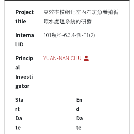
Project
高效率模組化室內石斑魚養殖循
title
環水處理系統的研發
Interna
101農科-6.3.4-漁-F1(2)
l ID
Princip
YUAN-NAN CHU
al
Investi
gator
Sta
En
rt
d
Da
Da
te
te