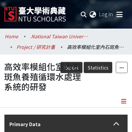
(current
Log In
Communities & Collections
Home
.National Taiwan University / 國立臺灣大學
Project / 研究計畫
高效率模組化室內石斑魚養殖循環水處理系統的研發
Research Outputs
高效率模組化室內石
Fundings & Projects
Export
Statistics
斑魚養殖循環水處理
Researchers
系統的研發
Organizations
Statistics
Details
Primary Data