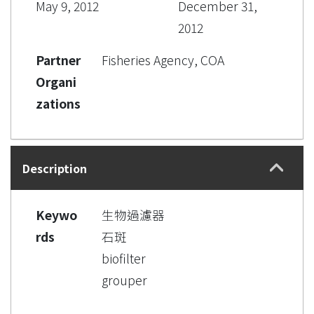
May 9, 2012
December 31,
2012
Partner
Fisheries Agency, COA
Organi
zations
Description
Keywo
生物過濾器
rds
石斑
biofilter
grouper