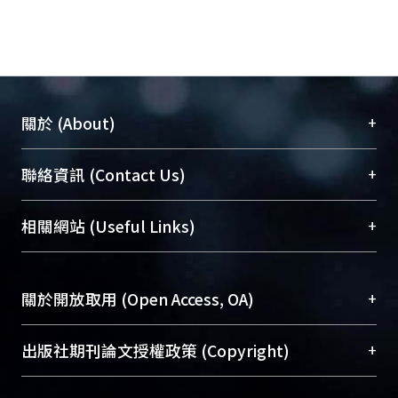
+
關於 (About)
臺大位居世界頂尖大學之列，為永久珍藏及向國際
+
聯絡資訊 (Contact Us)
展現本校豐碩的研究成果及學術能量，圖書館整合
機構典藏（NTUR）與學術庫（AH）不同功能平
總館學科館員
(Main Library)
+
相關網站 (Useful Links)
台，成為臺大學術典藏NTU scholars。期能整合研
醫學圖書館學科館員
(Medical Library)
究能量、促進交流合作、保存學術產出、推廣研究
社會科學院辜振甫紀念圖書館學科館員
(Social
成果。
Sciences Library)
+
關於開放取用 (Open Access, OA)
To permanently archive and promote researcher
profiles and scholarly works, Library integrates the
開放取用是從使用者角度提升資訊取用性的社會運
+
出版社期刊論文授權政策 (Copyright)
services of “NTU Repository” with “Academic
動，應用在學術研究上是透過將研究著作公開供使
Hub” to form NTU Scholars.
用者自由取閱，以促進學術傳播及因應期刊訂購費