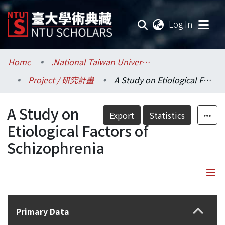
(current
Log In
Communities & Collections
Home
.National Taiwan University / 國立臺灣大學
Project / 研究計畫
A Study on Etiological Factors of Schizophrenia
Research Outputs
A Study on
Fundings & Projects
Export
Statistics
Etiological Factors of
Researchers
Schizophrenia
Organizations
Statistics
Details
Primary Data