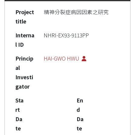
Project
精神分裂症病因因素之研究
title
Interna
NHRI-EX93-9113PP
l ID
Princip
HAI-GWO HWU
al
Investi
gator
Sta
En
rt
d
Da
Da
te
te