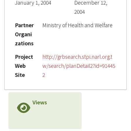
January 1, 2004
December 12,
2004
Partner
Ministry of Health and Welfare
Organi
zations
Project
http://grbsearch.stpi.narl.org.t
Web
w/search/planDetail2?id=91445
Site
2
Views