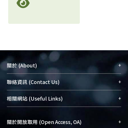
+
關於 (About)
臺大位居世界頂尖大學之列，為永久珍藏及向國際
+
聯絡資訊 (Contact Us)
展現本校豐碩的研究成果及學術能量，圖書館整合
機構典藏（NTUR）與學術庫（AH）不同功能平
總館學科館員
(Main Library)
+
相關網站 (Useful Links)
台，成為臺大學術典藏NTU scholars。期能整合研
醫學圖書館學科館員
(Medical Library)
究能量、促進交流合作、保存學術產出、推廣研究
社會科學院辜振甫紀念圖書館學科館員
(Social
成果。
Sciences Library)
+
關於開放取用 (Open Access, OA)