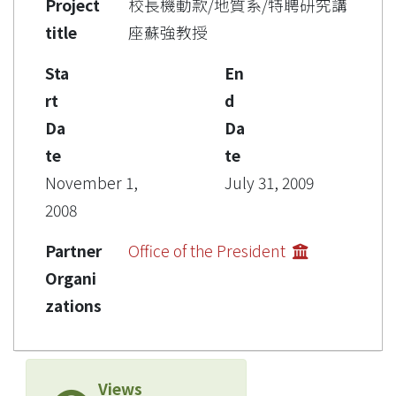
Project
校長機動款/地質系/特聘研究講
title
座蘇強教授
Sta
En
rt
d
Da
Da
te
te
November 1,
July 31, 2009
2008
Partner
Office of the President
Organi
zations
Views