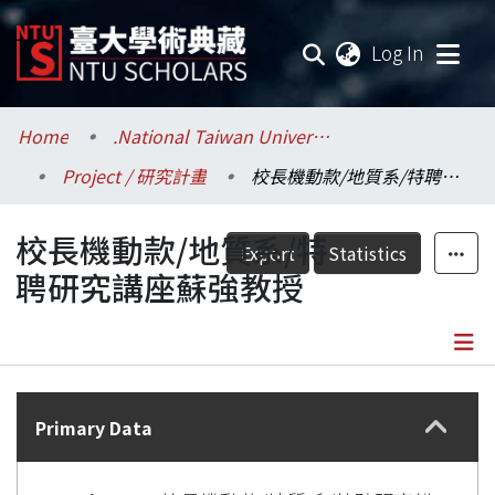
(current
Log In
Communities & Collections
Home
.National Taiwan University / 國立臺灣大學
Project / 研究計畫
校長機動款/地質系/特聘研究講座蘇強教授
Research Outputs
校長機動款/地質系/特
Fundings & Projects
Export
Statistics
聘研究講座蘇強教授
Researchers
Organizations
Details
Statistics
Primary Data