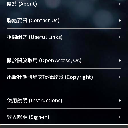
+
關於 (About)
臺大位居世界頂尖大學之列，為永久珍藏及向國際
+
聯絡資訊 (Contact Us)
展現本校豐碩的研究成果及學術能量，圖書館整合
機構典藏（NTUR）與學術庫（AH）不同功能平
總館學科館員
(Main Library)
+
相關網站 (Useful Links)
台，成為臺大學術典藏NTU scholars。期能整合研
醫學圖書館學科館員
(Medical Library)
究能量、促進交流合作、保存學術產出、推廣研究
社會科學院辜振甫紀念圖書館學科館員
(Social
成果。
Sciences Library)
+
關於開放取用 (Open Access, OA)
To permanently archive and promote researcher
profiles and scholarly works, Library integrates the
開放取用是從使用者角度提升資訊取用性的社會運
+
出版社期刊論文授權政策 (Copyright)
services of “NTU Repository” with “Academic
動，應用在學術研究上是透過將研究著作公開供使
Hub” to form NTU Scholars.
用者自由取閱，以促進學術傳播及因應期刊訂購費
請確認所上傳的全文是原創的內容，若該文件包
用逐年攀升。同時可加速研究發展、提升研究影響
+
使用說明 (Instructions)
含部分內容的版權非匯入者所有，或由第三方贊
力，NTU Scholars即為本校的開放取用典藏（OA
助與合作完成，請確認該版權所有者及第三方同
Archive）平台。
（點選深入了解OA）
意提供此授權。
網站簡介
(Quickstart Guide)
+
登入說明 (Sign-in)
Please represent that the submission is your
使用手冊
(Instruction Manual)