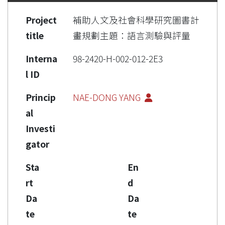
Project
補助人文及社會科學研究圖書計
title
畫規劃主題：語言測驗與評量
Interna
98-2420-H-002-012-2E3
l ID
Princip
NAE-DONG YANG
al
Investi
gator
Sta
En
rt
d
Da
Da
te
te