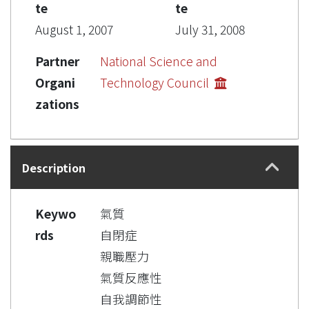
te
te
August 1, 2007
July 31, 2008
Partner
National Science and
Organi
Technology Council
zations
Description
Keywo
氣質
rds
自閉症
親職壓力
氣質反應性
自我調節性