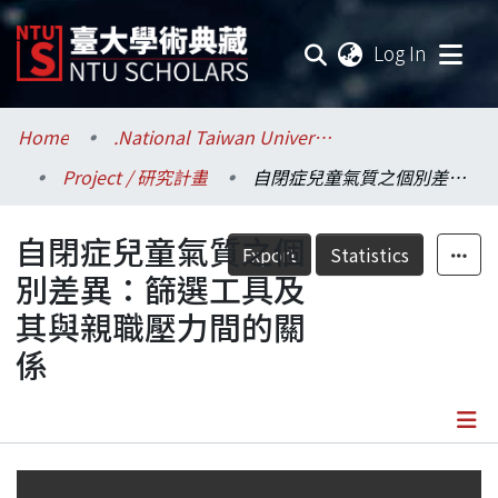
(current
Log In
Communities & Collections
Home
.National Taiwan University / 國立臺灣大學
Project / 研究計畫
自閉症兒童氣質之個別差異：篩選工具及其與親職壓力間的關係
Research Outputs
自閉症兒童氣質之個
Fundings & Projects
Export
Statistics
別差異：篩選工具及
Researchers
其與親職壓力間的關
係
Organizations
Statistics
Details