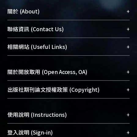
+
關於 (About)
臺大位居世界頂尖大學之列，為永久珍藏及向國際
+
聯絡資訊 (Contact Us)
展現本校豐碩的研究成果及學術能量，圖書館整合
機構典藏（NTUR）與學術庫（AH）不同功能平
總館學科館員
(Main Library)
+
相關網站 (Useful Links)
台，成為臺大學術典藏NTU scholars。期能整合研
醫學圖書館學科館員
(Medical Library)
究能量、促進交流合作、保存學術產出、推廣研究
社會科學院辜振甫紀念圖書館學科館員
(Social
成果。
Sciences Library)
+
關於開放取用 (Open Access, OA)
To permanently archive and promote researcher
profiles and scholarly works, Library integrates the
開放取用是從使用者角度提升資訊取用性的社會運
+
出版社期刊論文授權政策 (Copyright)
services of “NTU Repository” with “Academic
動，應用在學術研究上是透過將研究著作公開供使
Hub” to form NTU Scholars.
用者自由取閱，以促進學術傳播及因應期刊訂購費
請確認所上傳的全文是原創的內容，若該文件包
用逐年攀升。同時可加速研究發展、提升研究影響
+
使用說明 (Instructions)
含部分內容的版權非匯入者所有，或由第三方贊
力，NTU Scholars即為本校的開放取用典藏（OA
助與合作完成，請確認該版權所有者及第三方同
Archive）平台。
（點選深入了解OA）
意提供此授權。
網站簡介
(Quickstart Guide)
+
登入說明 (Sign-in)