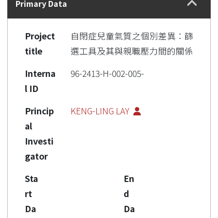
Primary Data
Project
自閉症兒童氣質之個別差異：篩
title
選工具及其與親職壓力間的關係
Interna
96-2413-H-002-005-
l ID
Princip
KENG-LING LAY
al
Investi
gator
Sta
En
rt
d
Da
Da