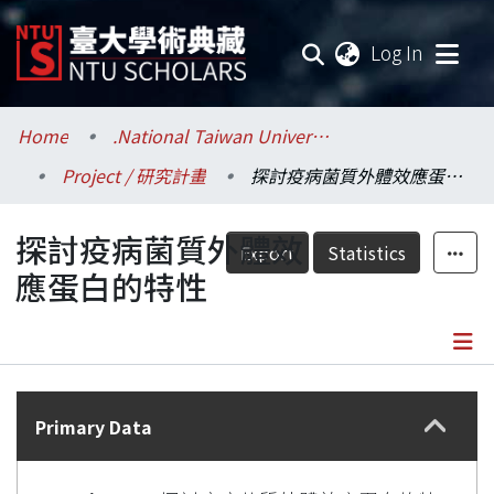
(current
Log In
Communities & Collections
Home
.National Taiwan University / 國立臺灣大學
Project / 研究計畫
探討疫病菌質外體效應蛋白的特性
Research Outputs
探討疫病菌質外體效
Fundings & Projects
Export
Statistics
應蛋白的特性
Researchers
Organizations
Details
Statistics
Primary Data