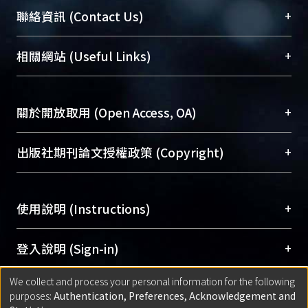
臺大位居世界頂尖大學之列，為永久珍藏及向國際
+
聯絡資訊 (Contact Us)
展現本校豐碩的研究成果及學術能量，圖書館整合
機構典藏（NTUR）與學術庫（AH）不同功能平
總館學科館員
(Main Library)
+
相關網站 (Useful Links)
台，成為臺大學術典藏NTU scholars。期能整合研
醫學圖書館學科館員
(Medical Library)
究能量、促進交流合作、保存學術產出、推廣研究
社會科學院辜振甫紀念圖書館學科館員
(Social
成果。
Sciences Library)
+
關於開放取用 (Open Access, OA)
To permanently archive and promote researcher
profiles and scholarly works, Library integrates the
開放取用是從使用者角度提升資訊取用性的社會運
+
出版社期刊論文授權政策 (Copyright)
services of “NTU Repository” with “Academic
動，應用在學術研究上是透過將研究著作公開供使
Hub” to form NTU Scholars.
用者自由取閱，以促進學術傳播及因應期刊訂購費
請確認所上傳的全文是原創的內容，若該文件包
用逐年攀升。同時可加速研究發展、提升研究影響
+
使用說明 (Instructions)
含部分內容的版權非匯入者所有，或由第三方贊
力，NTU Scholars即為本校的開放取用典藏（OA
助與合作完成，請確認該版權所有者及第三方同
Archive）平台。
（點選深入了解OA）
意提供此授權。
網站簡介
(Quickstart Guide)
+
登入說明 (Sign-in)
Please represent that the submission is your
使用手冊
(Instruction Manual)
original work, and that you have the right to
We collect and process your personal information for the following
線上預約服務
(Booking Service)
方案一：
臺灣大學計算機中心帳號登入
+
匯入著作 (Submission)
purposes:
Authentication, Preferences, Acknowledgement and
grant the rights to upload.
(With C&INC Email Account)