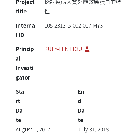
Project
探討疫病菌質外體效應蛋白的特
title
性
Interna
105-2313-B-002-017-MY3
l ID
Princip
RUEY-FEN LIOU
al
Investi
gator
Sta
En
rt
d
Da
Da
te
te
August 1, 2017
July 31, 2018