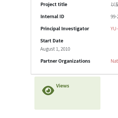
Project title
以
Internal ID
99-
Principal Investigator
YU
Start Date
August 1, 2010
Partner Organizations
Nat
Views