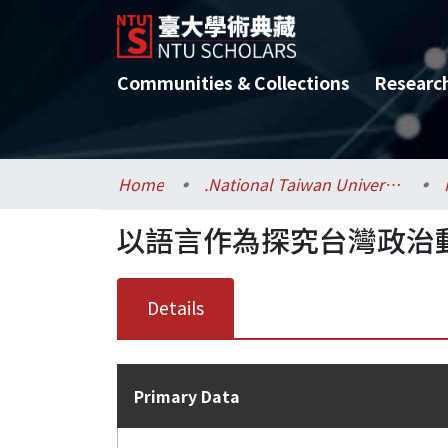
Communities & Collections
Researc
Home
.National Taiwan University / 國立臺灣大學
以語言作為探究台灣政治
Details
Primary Data