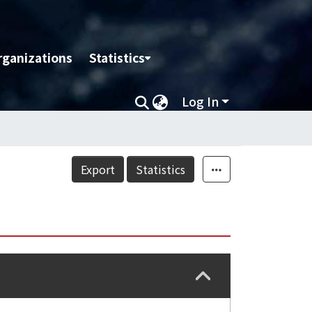
rganizations
Statistics
Log In
Export
Statistics