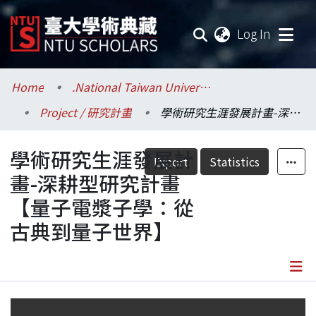
(current
Log In
Communities & Collections
Home
.National Taiwan University / 國立臺灣大學
Project / 研究計畫
學術研究生涯發展計畫-深耕型研究計畫【量子電漿子學：從古典到量子世界】
Research Outputs
學術研究生涯發展計
Fundings & Projects
Export
Statistics
畫-深耕型研究計畫
Researchers
【量子電漿子學：從
古典到量子世界】
Organizations
Statistics
Details