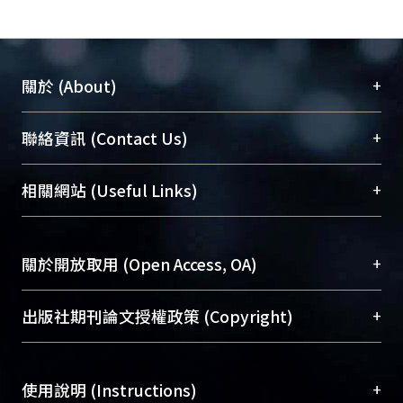
+
關於 (About)
臺大位居世界頂尖大學之列，為永久珍藏及向國際
+
聯絡資訊 (Contact Us)
展現本校豐碩的研究成果及學術能量，圖書館整合
機構典藏（NTUR）與學術庫（AH）不同功能平
總館學科館員
(Main Library)
+
相關網站 (Useful Links)
台，成為臺大學術典藏NTU scholars。期能整合研
醫學圖書館學科館員
(Medical Library)
究能量、促進交流合作、保存學術產出、推廣研究
社會科學院辜振甫紀念圖書館學科館員
(Social
成果。
Sciences Library)
+
關於開放取用 (Open Access, OA)
To permanently archive and promote researcher
profiles and scholarly works, Library integrates the
開放取用是從使用者角度提升資訊取用性的社會運
+
出版社期刊論文授權政策 (Copyright)
services of “NTU Repository” with “Academic
動，應用在學術研究上是透過將研究著作公開供使
Hub” to form NTU Scholars.
用者自由取閱，以促進學術傳播及因應期刊訂購費
請確認所上傳的全文是原創的內容，若該文件包
用逐年攀升。同時可加速研究發展、提升研究影響
+
使用說明 (Instructions)
含部分內容的版權非匯入者所有，或由第三方贊