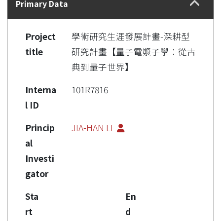
Primary Data
Project
學術研究生涯發展計畫-深耕型
title
研究計畫【量子電漿子學：從古
典到量子世界】
Interna
101R7816
l ID
Princip
JIA-HAN LI
al
Investi
gator
Sta
En
rt
d