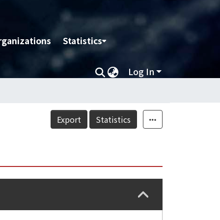
rganizations
Statistics
Log In
Export
Statistics