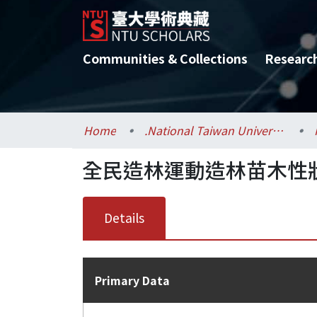
Communities & Collections
Researc
Home
.National Taiwan University / 國立臺灣大學
全民造林運動造林苗木性
Details
Primary Data