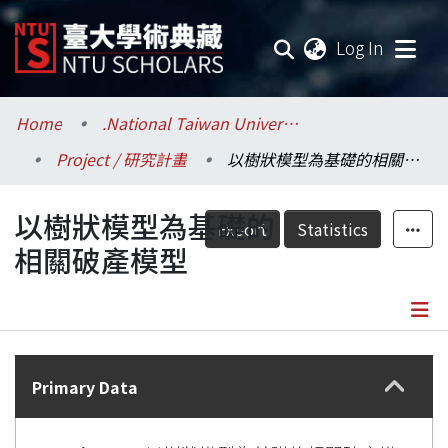
(current
Log In
Communities & Collections
Home
.National Taiwan University / 國立臺灣大學
Project / 研究計畫
以樹狀模型為基礎的相關破產模型
Research Outputs
以樹狀模型為基礎的
Fundings & Projects
Export
Statistics
相關破產模型
Researchers
Organizations
Details
Statistics
Primary Data