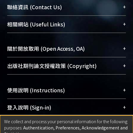
臺大位居世界頂尖大學之列，為永久珍藏及向國際
+
聯絡資訊 (Contact Us)
展現本校豐碩的研究成果及學術能量，圖書館整合
機構典藏（NTUR）與學術庫（AH）不同功能平
總館學科館員
(Main Library)
+
相關網站 (Useful Links)
台，成為臺大學術典藏NTU scholars。期能整合研
醫學圖書館學科館員
(Medical Library)
究能量、促進交流合作、保存學術產出、推廣研究
社會科學院辜振甫紀念圖書館學科館員
(Social
成果。
Sciences Library)
+
關於開放取用 (Open Access, OA)
To permanently archive and promote researcher
profiles and scholarly works, Library integrates the
開放取用是從使用者角度提升資訊取用性的社會運
+
出版社期刊論文授權政策 (Copyright)
services of “NTU Repository” with “Academic
動，應用在學術研究上是透過將研究著作公開供使
Hub” to form NTU Scholars.
用者自由取閱，以促進學術傳播及因應期刊訂購費
請確認所上傳的全文是原創的內容，若該文件包
用逐年攀升。同時可加速研究發展、提升研究影響
+
使用說明 (Instructions)
含部分內容的版權非匯入者所有，或由第三方贊
力，NTU Scholars即為本校的開放取用典藏（OA
助與合作完成，請確認該版權所有者及第三方同
Archive）平台。
（點選深入了解OA）
意提供此授權。
網站簡介
(Quickstart Guide)
+
登入說明 (Sign-in)
Please represent that the submission is your
使用手冊
(Instruction Manual)
original work, and that you have the right to
We collect and process your personal information for the following
線上預約服務
(Booking Service)
方案一：
臺灣大學計算機中心帳號登入
+
匯入著作 (Submission)
purposes:
Authentication, Preferences, Acknowledgement and
grant the rights to upload.
(With C&INC Email Account)