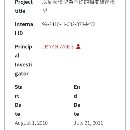
Project
以樹狀模型為基礎的相關破產模
title
型
Interna
99-2410-H-002-073-MY2
l ID
Princip
JR-YAN WANG
al
Investi
gator
Sta
En
rt
d
Da
Da
te
te
August 1, 2010
July 31, 2011