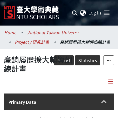
(current
Log In
Communities & Collections
Home
.National Taiwan University / 國立臺灣大學
Project / 研究計畫
產銷履歷擴大輔導訓練計畫
Research Outputs
產銷履歷擴大輔導訓
Fundings & Projects
Export
Statistics
練計畫
Researchers
Organizations
Details
Statistics
Primary Data