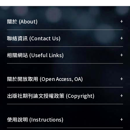
+
關於 (About)
臺大位居世界頂尖大學之列，為永久珍藏及向國際
+
聯絡資訊 (Contact Us)
展現本校豐碩的研究成果及學術能量，圖書館整合
機構典藏（NTUR）與學術庫（AH）不同功能平
總館學科館員
(Main Library)
+
相關網站 (Useful Links)
台，成為臺大學術典藏NTU scholars。期能整合研
醫學圖書館學科館員
(Medical Library)
究能量、促進交流合作、保存學術產出、推廣研究
社會科學院辜振甫紀念圖書館學科館員
(Social
成果。
Sciences Library)
+
關於開放取用 (Open Access, OA)
To permanently archive and promote researcher
profiles and scholarly works, Library integrates the
開放取用是從使用者角度提升資訊取用性的社會運
+
出版社期刊論文授權政策 (Copyright)
services of “NTU Repository” with “Academic
動，應用在學術研究上是透過將研究著作公開供使
Hub” to form NTU Scholars.
用者自由取閱，以促進學術傳播及因應期刊訂購費
請確認所上傳的全文是原創的內容，若該文件包
用逐年攀升。同時可加速研究發展、提升研究影響
+
使用說明 (Instructions)
含部分內容的版權非匯入者所有，或由第三方贊
力，NTU Scholars即為本校的開放取用典藏（OA
助與合作完成，請確認該版權所有者及第三方同