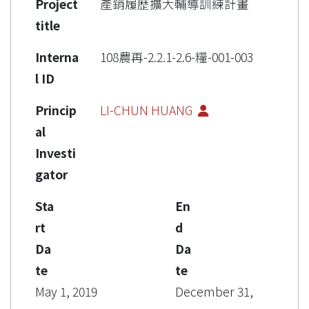
Project
產銷履歷擴大輔導訓練計畫
title
Interna
108農再-2.2.1-2.6-糧-001-003
l ID
Princip
LI-CHUN HUANG
al
Investi
gator
Sta
En
rt
d
Da
Da
te
te
May 1, 2019
December 31,