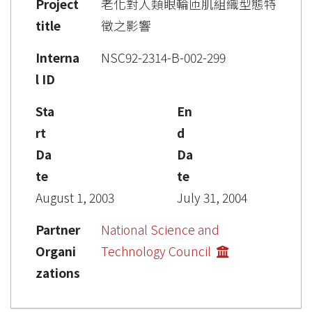
Project
老化對人類眼輪匝肌組織型態特
title
徵之影響
Interna
NSC92-2314-B-002-299
l ID
Sta
En
rt
d
Da
Da
te
te
August 1, 2003
July 31, 2004
Partner
National Science and
Organi
Technology Council
zations