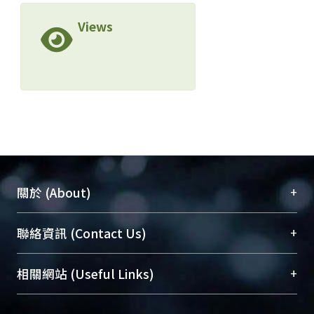
Views
+
關於 (About)
臺大位居世界頂尖大學之列，為永久珍藏及向國際
+
聯絡資訊 (Contact Us)
展現本校豐碩的研究成果及學術能量，圖書館整合
機構典藏（NTUR）與學術庫（AH）不同功能平
總館學科館員
(Main Library)
+
相關網站 (Useful Links)
台，成為臺大學術典藏NTU scholars。期能整合研
醫學圖書館學科館員
(Medical Library)
究能量、促進交流合作、保存學術產出、推廣研究
社會科學院辜振甫紀念圖書館學科館員
(Social