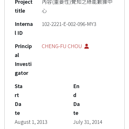
Project
內容(重要性)覺知之綠能數據中
title
心
Interna
102-2221-E-002-096-MY3
l ID
Princip
CHENG-FU CHOU
al
Investi
gator
Sta
En
rt
d
Da
Da
te
te
August 1, 2013
July 31, 2014