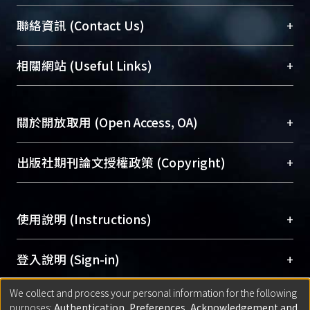
臺大位居世界頂尖大學之列，為永久珍藏及向國際
+
聯絡資訊 (Contact Us)
展現本校豐碩的研究成果及學術能量，圖書館整合
機構典藏（NTUR）與學術庫（AH）不同功能平
總館學科館員
(Main Library)
+
相關網站 (Useful Links)
台，成為臺大學術典藏NTU scholars。期能整合研
醫學圖書館學科館員
(Medical Library)
究能量、促進交流合作、保存學術產出、推廣研究
社會科學院辜振甫紀念圖書館學科館員
(Social
成果。
Sciences Library)
+
關於開放取用 (Open Access, OA)
To permanently archive and promote researcher
profiles and scholarly works, Library integrates the
開放取用是從使用者角度提升資訊取用性的社會運
+
出版社期刊論文授權政策 (Copyright)
services of “NTU Repository” with “Academic
動，應用在學術研究上是透過將研究著作公開供使
Hub” to form NTU Scholars.
用者自由取閱，以促進學術傳播及因應期刊訂購費
請確認所上傳的全文是原創的內容，若該文件包
用逐年攀升。同時可加速研究發展、提升研究影響
+
使用說明 (Instructions)
含部分內容的版權非匯入者所有，或由第三方贊
力，NTU Scholars即為本校的開放取用典藏（OA
助與合作完成，請確認該版權所有者及第三方同
Archive）平台。
（點選深入了解OA）
意提供此授權。
網站簡介
(Quickstart Guide)
+
登入說明 (Sign-in)
Please represent that the submission is your
使用手冊
(Instruction Manual)
original work, and that you have the right to
We collect and process your personal information for the following
線上預約服務
(Booking Service)
方案一：
臺灣大學計算機中心帳號登入
+
匯入著作 (Submission)
purposes:
Authentication, Preferences, Acknowledgement and
grant the rights to upload.