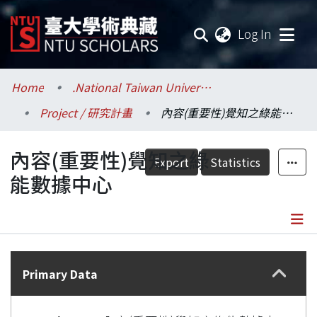
(current
Log In
Communities & Collections
Home
.National Taiwan University / 國立臺灣大學
Project / 研究計畫
內容(重要性)覺知之綠能數據中心
Research Outputs
內容(重要性)覺知之綠
Fundings & Projects
Export
Statistics
能數據中心
Researchers
Organizations
Details
Statistics
Primary Data