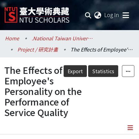
(current
Log In
Communities & Collections
Home
.National Taiwan University / 國立臺灣大學
Project / 研究計畫
The Effects of Employee's Personality on the Performance of Service Quality
Research Outputs
The Effects of
Fundings & Projects
Export
Statistics
Employee's
Researchers
Personality on the
Performance of
Organizations
Service Quality
Statistics