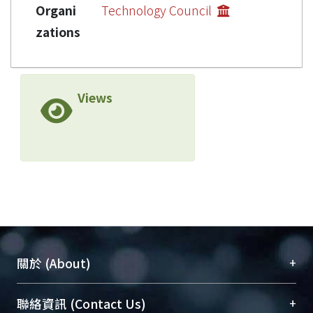
Organi
Technology Council
zations
Views
+
關於 (About)
臺大位居世界頂尖大學之列，為永久珍藏及向國際
+
聯絡資訊 (Contact Us)