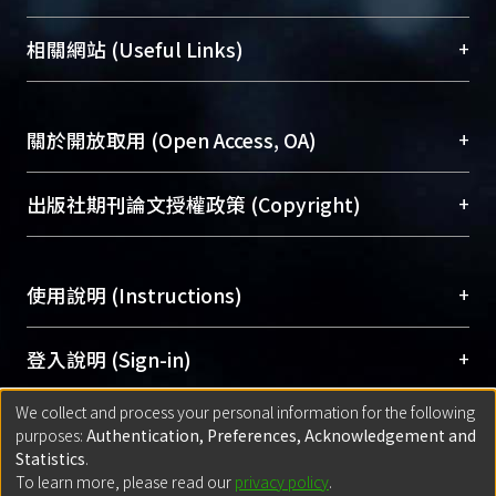
展現本校豐碩的研究成果及學術能量，圖書館整合
機構典藏（NTUR）與學術庫（AH）不同功能平
總館學科館員
(Main Library)
+
相關網站 (Useful Links)
台，成為臺大學術典藏NTU scholars。期能整合研
醫學圖書館學科館員
(Medical Library)
究能量、促進交流合作、保存學術產出、推廣研究
社會科學院辜振甫紀念圖書館學科館員
(Social
成果。
Sciences Library)
+
關於開放取用 (Open Access, OA)
To permanently archive and promote researcher
profiles and scholarly works, Library integrates the
開放取用是從使用者角度提升資訊取用性的社會運
+
出版社期刊論文授權政策 (Copyright)
services of “NTU Repository” with “Academic
動，應用在學術研究上是透過將研究著作公開供使
Hub” to form NTU Scholars.
用者自由取閱，以促進學術傳播及因應期刊訂購費
請確認所上傳的全文是原創的內容，若該文件包
用逐年攀升。同時可加速研究發展、提升研究影響
+
使用說明 (Instructions)
含部分內容的版權非匯入者所有，或由第三方贊
力，NTU Scholars即為本校的開放取用典藏（OA
助與合作完成，請確認該版權所有者及第三方同
Archive）平台。
（點選深入了解OA）
意提供此授權。
網站簡介
(Quickstart Guide)
+
登入說明 (Sign-in)
Please represent that the submission is your
使用手冊
(Instruction Manual)
original work, and that you have the right to
We collect and process your personal information for the following
線上預約服務
(Booking Service)
方案一：
臺灣大學計算機中心帳號登入
+
匯入著作 (Submission)
purposes:
Authentication, Preferences, Acknowledgement and
grant the rights to upload.
(With C&INC Email Account)
Statistics
.
方案二：
ORCID帳號登入
(With ORCID)
To learn more, please read our
privacy policy
.
若欲上傳已出版的全文電子檔，可使用
Open
方案一：
定期更新ORCID者，以ID匯入
(Search