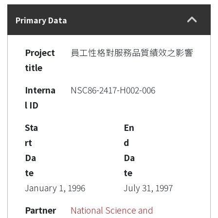
Details
Primary Data
Project
員工性格對服務品質績效之影響
title
Interna
NSC86-2417-H002-006
l ID
Sta
En
rt
d
Da
Da
te
te
January 1, 1996
July 31, 1997
Partner
National Science and