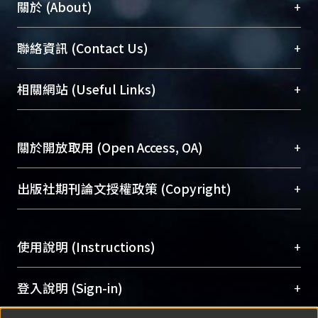
+
關於 (About)
臺大位居世界頂尖大學之列，為永久珍藏及向國際
+
聯絡資訊 (Contact Us)
展現本校豐碩的研究成果及學術能量，圖書館整合
機構典藏（NTUR）與學術庫（AH）不同功能平
總館學科館員
(Main Library)
+
相關網站 (Useful Links)
台，成為臺大學術典藏NTU scholars。期能整合研
醫學圖書館學科館員
(Medical Library)
究能量、促進交流合作、保存學術產出、推廣研究
社會科學院辜振甫紀念圖書館學科館員
(Social
成果。
Sciences Library)
+
關於開放取用 (Open Access, OA)
To permanently archive and promote researcher
profiles and scholarly works, Library integrates the
開放取用是從使用者角度提升資訊取用性的社會運
+
出版社期刊論文授權政策 (Copyright)
services of “NTU Repository” with “Academic
動，應用在學術研究上是透過將研究著作公開供使
Hub” to form NTU Scholars.
用者自由取閱，以促進學術傳播及因應期刊訂購費
請確認所上傳的全文是原創的內容，若該文件包
用逐年攀升。同時可加速研究發展、提升研究影響
+
使用說明 (Instructions)
含部分內容的版權非匯入者所有，或由第三方贊
力，NTU Scholars即為本校的開放取用典藏（OA
助與合作完成，請確認該版權所有者及第三方同
Archive）平台。
（點選深入了解OA）
意提供此授權。
網站簡介
(Quickstart Guide)
+
登入說明 (Sign-in)
Please represent that the submission is your
使用手冊
(Instruction Manual)