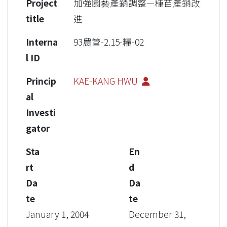
Project
加強園藝產銷調整—種苗產銷改
title
進
Interna
93農管-2.15-糧-02
l ID
Princip
KAE-KANG HWU
al
Investi
gator
Sta
En
rt
d
Da
Da
te
te
January 1, 2004
December 31,