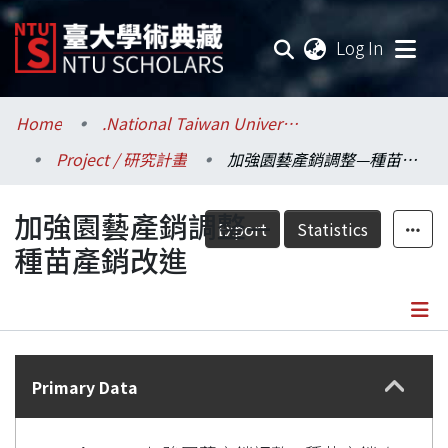
(current
Log In
Communities & Collections
Home
.National Taiwan University / 國立臺灣大學
Project / 研究計畫
加強園藝產銷調整—種苗產銷改進
Research Outputs
加強園藝產銷調整—
Fundings & Projects
Export
Statistics
種苗產銷改進
Researchers
Organizations
Details
Statistics
Primary Data