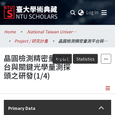
(current
Log In
Communities & Collections
Home
.National Taiwan University / 國立臺灣大學
Project / 研究計畫
晶圓檢測精密量測平台與關鍵光學量測探頭之研發(1/4)
Research Outputs
晶圓檢測精密量測平
Fundings & Projects
Export
Statistics
台與關鍵光學量測探
Researchers
頭之研發(1/4)
Organizations
Statistics
Details
Primary Data