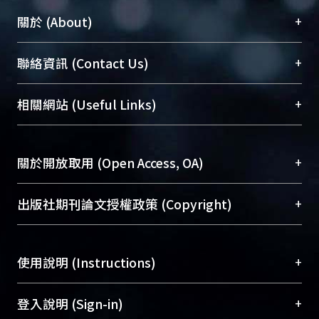
+
關於 (About)
臺大位居世界頂尖大學之列，為永久珍藏及向國際
+
聯絡資訊 (Contact Us)
展現本校豐碩的研究成果及學術能量，圖書館整合
機構典藏（NTUR）與學術庫（AH）不同功能平
總館學科館員
(Main Library)
+
相關網站 (Useful Links)
台，成為臺大學術典藏NTU scholars。期能整合研
醫學圖書館學科館員
(Medical Library)
究能量、促進交流合作、保存學術產出、推廣研究
社會科學院辜振甫紀念圖書館學科館員
(Social
成果。
Sciences Library)
+
關於開放取用 (Open Access, OA)
To permanently archive and promote researcher
profiles and scholarly works, Library integrates the
開放取用是從使用者角度提升資訊取用性的社會運
+
出版社期刊論文授權政策 (Copyright)
services of “NTU Repository” with “Academic
動，應用在學術研究上是透過將研究著作公開供使
Hub” to form NTU Scholars.
用者自由取閱，以促進學術傳播及因應期刊訂購費
請確認所上傳的全文是原創的內容，若該文件包
用逐年攀升。同時可加速研究發展、提升研究影響
+
使用說明 (Instructions)
含部分內容的版權非匯入者所有，或由第三方贊
力，NTU Scholars即為本校的開放取用典藏（OA
助與合作完成，請確認該版權所有者及第三方同
Archive）平台。
（點選深入了解OA）
意提供此授權。
網站簡介
(Quickstart Guide)
+
登入說明 (Sign-in)
Please represent that the submission is your