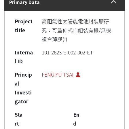
Primary Data
Project
高阻氣性太陽能電池封裝膠研
title
究：可塗佈式自組裝有機/無機
複合薄膜(I)
Interna
101-2623-E-002-002-ET
l ID
Princip
FENG-YU TSAI
al
Investi
gator
Sta
En
rt
d