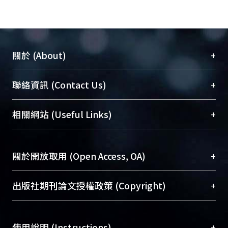
+
關於 (About)
臺大位居世界頂尖大學之列，為永久珍藏及向國際
+
聯絡資訊 (Contact Us)
展現本校豐碩的研究成果及學術能量，圖書館整合
機構典藏（NTUR）與學術庫（AH）不同功能平
總館學科館員
(Main Library)
+
相關網站 (Useful Links)
台，成為臺大學術典藏NTU scholars。期能整合研
醫學圖書館學科館員
(Medical Library)
究能量、促進交流合作、保存學術產出、推廣研究
社會科學院辜振甫紀念圖書館學科館員
(Social
成果。
Sciences Library)
+
關於開放取用 (Open Access, OA)
To permanently archive and promote researcher
profiles and scholarly works, Library integrates the
開放取用是從使用者角度提升資訊取用性的社會運
+
出版社期刊論文授權政策 (Copyright)
services of “NTU Repository” with “Academic
動，應用在學術研究上是透過將研究著作公開供使
Hub” to form NTU Scholars.
用者自由取閱，以促進學術傳播及因應期刊訂購費
請確認所上傳的全文是原創的內容，若該文件包
用逐年攀升。同時可加速研究發展、提升研究影響
+
使用說明 (Instructions)
含部分內容的版權非匯入者所有，或由第三方贊