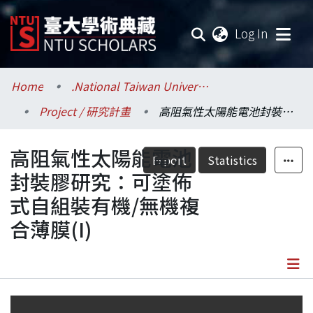
(current
Log In
Communities & Collections
Home
.National Taiwan University / 國立臺灣大學
Project / 研究計畫
高阻氣性太陽能電池封裝膠研究：可塗佈式自組裝有機/無機複合薄膜(I)
Research Outputs
高阻氣性太陽能電池
Fundings & Projects
Export
Statistics
封裝膠研究：可塗佈
Researchers
式自組裝有機/無機複
合薄膜(I)
Organizations
Statistics
Details