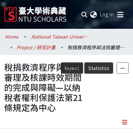
(current
Log In
Communities & Collections
Home
.National Taiwan University / 國立臺灣大學
Project / 研究計畫
稅捐救濟程序與法院審理及核課時效期間的完成與障礙—以納稅者權利保護法第21條規定為中心
Research Outputs
稅捐救濟程序與法院
Fundings & Projects
Export
Statistics
審理及核課時效期間
Researchers
的完成與障礙—以納
稅者權利保護法第21
Organizations
條規定為中心
Statistics