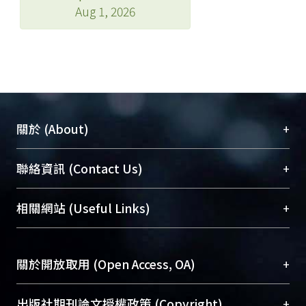
Aug 1, 2026
+
關於 (About)
臺大位居世界頂尖大學之列，為永久珍藏及向國際
+
聯絡資訊 (Contact Us)
展現本校豐碩的研究成果及學術能量，圖書館整合
機構典藏（NTUR）與學術庫（AH）不同功能平
總館學科館員
(Main Library)
+
相關網站 (Useful Links)
台，成為臺大學術典藏NTU scholars。期能整合研
醫學圖書館學科館員
(Medical Library)
究能量、促進交流合作、保存學術產出、推廣研究
社會科學院辜振甫紀念圖書館學科館員
(Social
成果。
Sciences Library)
+
關於開放取用 (Open Access, OA)
To permanently archive and promote researcher
profiles and scholarly works, Library integrates the
開放取用是從使用者角度提升資訊取用性的社會運
+
出版社期刊論文授權政策 (Copyright)