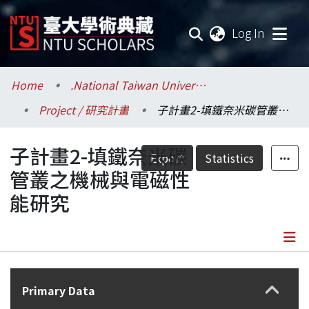
(current
Log In
Communities & Collections
Home
.National Taiwan University / 國立臺灣大學
Project / 研究計畫
子計畫2-填鐵奈米碳管叢之機械與電磁性能研究
Research Outputs
子計畫2-填鐵奈米碳
Fundings & Projects
Export
Statistics
管叢之機械與電磁性
Researchers
能研究
Organizations
Statistics
Details
Primary Data