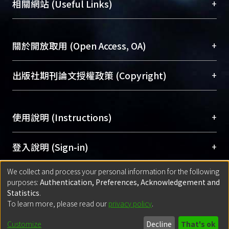
機構典藏（NTUR）與學術庫（AH）不同功能平
總館學科館員
(Main Library)
+
相關網站 (Useful Links)
台，成為臺大學術典藏NTU scholars。期能整合研
醫學圖書館學科館員
(Medical Library)
究能量、促進交流合作、保存學術產出、推廣研究
社會科學院辜振甫紀念圖書館學科館員
(Social
成果。
Sciences Library)
+
關於開放取用 (Open Access, OA)
To permanently archive and promote researcher
profiles and scholarly works, Library integrates the
開放取用是從使用者角度提升資訊取用性的社會運
+
出版社期刊論文授權政策 (Copyright)
services of “NTU Repository” with “Academic
動，應用在學術研究上是透過將研究著作公開供使
Hub” to form NTU Scholars.
用者自由取閱，以促進學術傳播及因應期刊訂購費
請確認所上傳的全文是原創的內容，若該文件包
用逐年攀升。同時可加速研究發展、提升研究影響
+
使用說明 (Instructions)
含部分內容的版權非匯入者所有，或由第三方贊
力，NTU Scholars即為本校的開放取用典藏（OA
助與合作完成，請確認該版權所有者及第三方同
Archive）平台。
（點選深入了解OA）
意提供此授權。
網站簡介
(Quickstart Guide)
+
登入說明 (Sign-in)
Please represent that the submission is your
使用手冊
(Instruction Manual)
original work, and that you have the right to
We collect and process your personal information for the following
線上預約服務
(Booking Service)
方案一：
臺灣大學計算機中心帳號登入
+
匯入著作 (Submission)
purposes:
Authentication, Preferences, Acknowledgement and
grant the rights to upload.
(With C&INC Email Account)
Statistics
.
方案二：
ORCID帳號登入
(With ORCID)
To learn more, please read our
privacy policy
.
若欲上傳已出版的全文電子檔，可使用
Open
方案一：
定期更新ORCID者，以ID匯入
(Search
policy finder
網站查詢，以確認出版單位之版權
for identifier (ORCID))
Built with
DSpace-CRIS software
- Extension maintained and optimized
Customize
Decline
That's ok