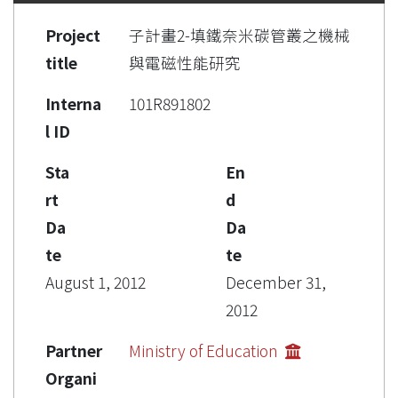
Project
子計畫2-填鐵奈米碳管叢之機械
title
與電磁性能研究
Interna
101R891802
l ID
Sta
En
rt
d
Da
Da
te
te
August 1, 2012
December 31,
2012
Partner
Ministry of Education
Organi