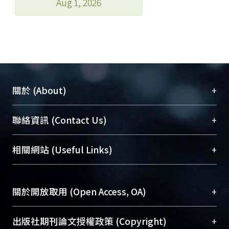
Aug 1, 2026
+
關於 (About)
臺大位居世界頂尖大學之列，為永久珍藏及向國際
+
聯絡資訊 (Contact Us)
展現本校豐碩的研究成果及學術能量，圖書館整合
機構典藏（NTUR）與學術庫（AH）不同功能平
總館學科館員
(Main Library)
+
相關網站 (Useful Links)
台，成為臺大學術典藏NTU scholars。期能整合研
醫學圖書館學科館員
(Medical Library)
究能量、促進交流合作、保存學術產出、推廣研究
社會科學院辜振甫紀念圖書館學科館員
(Social
成果。
Sciences Library)
+
關於開放取用 (Open Access, OA)
To permanently archive and promote researcher
profiles and scholarly works, Library integrates the
開放取用是從使用者角度提升資訊取用性的社會運
+
出版社期刊論文授權政策 (Copyright)