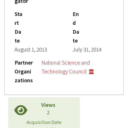
gator
Sta
En
rt
d
Da
Da
te
te
August 1, 2013
July 31, 2014
Partner
National Science and
Organi
Technology Council
zations
Views
2
Acquisition Date