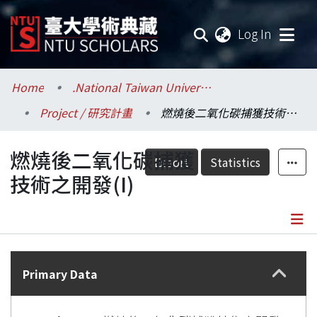
(current
Log In
Communities & Collections
Home
.National Taiwan University / 國立臺灣大學
Project / 研究計畫
燃燒後二氧化碳捕獲技術之開發(I)
Research Outputs
燃燒後二氧化碳捕獲
Fundings & Projects
Export
Statistics
技術之開發(I)
Researchers
Organizations
Details
Statistics
Primary Data