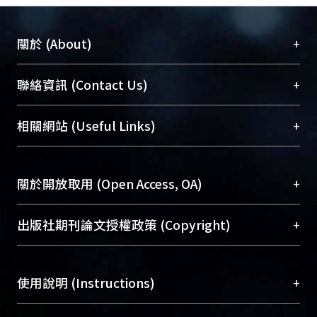
+
關於 (About)
臺大位居世界頂尖大學之列，為永久珍藏及向國際
+
聯絡資訊 (Contact Us)
展現本校豐碩的研究成果及學術能量，圖書館整合
機構典藏（NTUR）與學術庫（AH）不同功能平
總館學科館員
(Main Library)
+
相關網站 (Useful Links)
台，成為臺大學術典藏NTU scholars。期能整合研
醫學圖書館學科館員
(Medical Library)
究能量、促進交流合作、保存學術產出、推廣研究
社會科學院辜振甫紀念圖書館學科館員
(Social
成果。
Sciences Library)
+
關於開放取用 (Open Access, OA)
To permanently archive and promote researcher
profiles and scholarly works, Library integrates the
開放取用是從使用者角度提升資訊取用性的社會運
+
出版社期刊論文授權政策 (Copyright)
services of “NTU Repository” with “Academic
動，應用在學術研究上是透過將研究著作公開供使
Hub” to form NTU Scholars.
用者自由取閱，以促進學術傳播及因應期刊訂購費
請確認所上傳的全文是原創的內容，若該文件包
用逐年攀升。同時可加速研究發展、提升研究影響
+
使用說明 (Instructions)
含部分內容的版權非匯入者所有，或由第三方贊
力，NTU Scholars即為本校的開放取用典藏（OA
助與合作完成，請確認該版權所有者及第三方同
Archive）平台。
（點選深入了解OA）