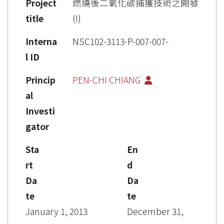
Project
燃燒後二氧化碳捕獲技術之開發
title
(I)
Interna
NSC102-3113-P-007-007-
l ID
Princip
PEN-CHI CHIANG
al
Investi
gator
Sta
En
rt
d
Da
Da
te
te
January 1, 2013
December 31,