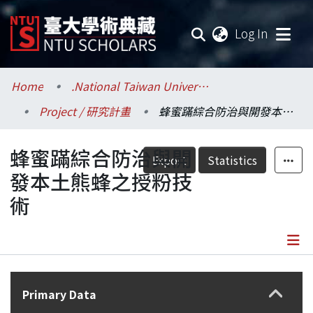
(current
Log In
Communities & Collections
Home
.National Taiwan University / 國立臺灣大學
Project / 研究計畫
蜂蜜蹣綜合防治與開發本土熊蜂之授粉技術
Research Outputs
蜂蜜蹣綜合防治與開
Fundings & Projects
Export
Statistics
發本土熊蜂之授粉技
Researchers
術
Organizations
Statistics
Details
Primary Data