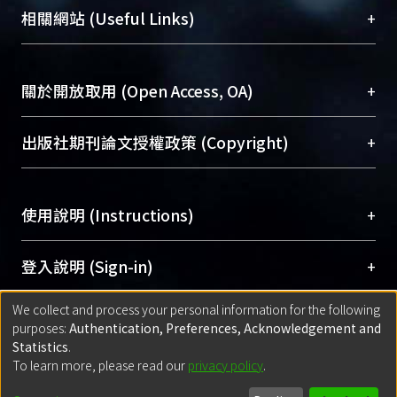
機構典藏（NTUR）與學術庫（AH）不同功能平
總館學科館員
(Main Library)
+
相關網站 (Useful Links)
台，成為臺大學術典藏NTU scholars。期能整合研
醫學圖書館學科館員
(Medical Library)
究能量、促進交流合作、保存學術產出、推廣研究
社會科學院辜振甫紀念圖書館學科館員
(Social
成果。
Sciences Library)
+
關於開放取用 (Open Access, OA)
To permanently archive and promote researcher
profiles and scholarly works, Library integrates the
開放取用是從使用者角度提升資訊取用性的社會運
+
出版社期刊論文授權政策 (Copyright)
services of “NTU Repository” with “Academic
動，應用在學術研究上是透過將研究著作公開供使
Hub” to form NTU Scholars.
用者自由取閱，以促進學術傳播及因應期刊訂購費
請確認所上傳的全文是原創的內容，若該文件包
用逐年攀升。同時可加速研究發展、提升研究影響
+
使用說明 (Instructions)
含部分內容的版權非匯入者所有，或由第三方贊
力，NTU Scholars即為本校的開放取用典藏（OA
助與合作完成，請確認該版權所有者及第三方同
Archive）平台。
（點選深入了解OA）
意提供此授權。
網站簡介
(Quickstart Guide)
+
登入說明 (Sign-in)
Please represent that the submission is your
使用手冊
(Instruction Manual)
original work, and that you have the right to
We collect and process your personal information for the following
線上預約服務
(Booking Service)
方案一：
臺灣大學計算機中心帳號登入
+
匯入著作 (Submission)
purposes:
Authentication, Preferences, Acknowledgement and
grant the rights to upload.
(With C&INC Email Account)
Statistics
.
方案二：
ORCID帳號登入
(With ORCID)
To learn more, please read our
privacy policy
.
若欲上傳已出版的全文電子檔，可使用
Open
方案一：
定期更新ORCID者，以ID匯入
(Search
policy finder
網站查詢，以確認出版單位之版權
for identifier (ORCID))