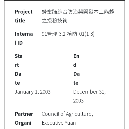
Project
蜂蜜蹣綜合防治與開發本土熊蜂
title
之授粉技術
Interna
91管理-3.2-植防-01(1-3)
l ID
Sta
En
rt
d
Da
Da
te
te
January 1, 2003
December 31,
2003
Partner
Council of Agriculture,
Organi
Executive Yuan