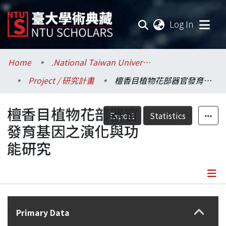
(current
Log In
Communities & Collections
Home
.National Taiwan University / 國立臺灣大學
Project / 研究計畫
檀香目植物花部器官發育基因之演化與功能研究
Research Outputs
檀香目植物花部器官
Fundings & Projects
Export
Statistics
發育基因之演化與功
Researchers
能研究
Organizations
Statistics
Details
Primary Data