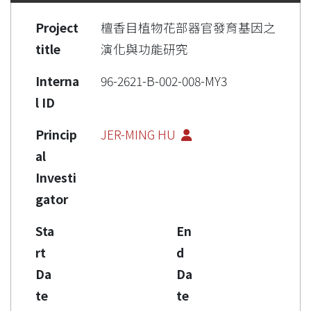
Project
檀香目植物花部器官發育基因之
title
演化與功能研究
Interna
96-2621-B-002-008-MY3
l ID
Princip
JER-MING HU
al
Investi
gator
Sta
En
rt
d
Da
Da
te
te