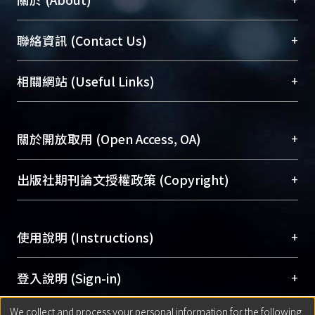
臺大位居世界頂尖大學之列，為永久珍藏及向國際
+
聯絡資訊 (Contact Us)
展現本校豐碩的研究成果及學術能量，圖書館整合
機構典藏（NTUR）與學術庫（AH）不同功能平
總館學科館員
(Main Library)
+
相關網站 (Useful Links)
台，成為臺大學術典藏NTU scholars。期能整合研
醫學圖書館學科館員
(Medical Library)
究能量、促進交流合作、保存學術產出、推廣研究
社會科學院辜振甫紀念圖書館學科館員
(Social
成果。
Sciences Library)
+
關於開放取用 (Open Access, OA)
To permanently archive and promote researcher
profiles and scholarly works, Library integrates the
開放取用是從使用者角度提升資訊取用性的社會運
+
出版社期刊論文授權政策 (Copyright)
services of “NTU Repository” with “Academic
動，應用在學術研究上是透過將研究著作公開供使
Hub” to form NTU Scholars.
用者自由取閱，以促進學術傳播及因應期刊訂購費
請確認所上傳的全文是原創的內容，若該文件包
用逐年攀升。同時可加速研究發展、提升研究影響
+
使用說明 (Instructions)
含部分內容的版權非匯入者所有，或由第三方贊
力，NTU Scholars即為本校的開放取用典藏（OA
助與合作完成，請確認該版權所有者及第三方同
Archive）平台。
（點選深入了解OA）
意提供此授權。
網站簡介
(Quickstart Guide)
+
登入說明 (Sign-in)
Please represent that the submission is your
使用手冊
(Instruction Manual)
original work, and that you have the right to
We collect and process your personal information for the following
線上預約服務
(Booking Service)