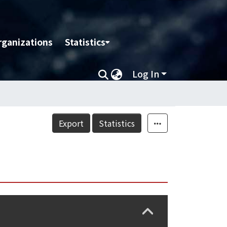
rganizations
Statistics
Log In
Export
Statistics