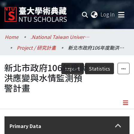
(current
Log In
Communities & Collections
Home
.National Taiwan University / 國立臺灣大學
Project / 研究計畫
新北市政府106年度颱洪應變與水情監測預警計畫
Research Outputs
新北市政府106年度颱
Fundings & Projects
Export
Statistics
洪應變與水情監測預
Researchers
警計畫
Organizations
Statistics
Details
Primary Data