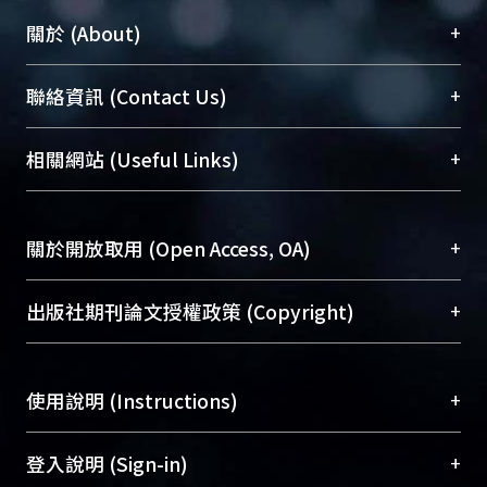
+
關於 (About)
臺大位居世界頂尖大學之列，為永久珍藏及向國際
+
聯絡資訊 (Contact Us)
展現本校豐碩的研究成果及學術能量，圖書館整合
機構典藏（NTUR）與學術庫（AH）不同功能平
總館學科館員
(Main Library)
+
相關網站 (Useful Links)
台，成為臺大學術典藏NTU scholars。期能整合研
醫學圖書館學科館員
(Medical Library)
究能量、促進交流合作、保存學術產出、推廣研究
社會科學院辜振甫紀念圖書館學科館員
(Social
成果。
Sciences Library)
+
關於開放取用 (Open Access, OA)
To permanently archive and promote researcher
profiles and scholarly works, Library integrates the
開放取用是從使用者角度提升資訊取用性的社會運
+
出版社期刊論文授權政策 (Copyright)
services of “NTU Repository” with “Academic
動，應用在學術研究上是透過將研究著作公開供使
Hub” to form NTU Scholars.
用者自由取閱，以促進學術傳播及因應期刊訂購費
請確認所上傳的全文是原創的內容，若該文件包
用逐年攀升。同時可加速研究發展、提升研究影響
+
使用說明 (Instructions)
含部分內容的版權非匯入者所有，或由第三方贊
力，NTU Scholars即為本校的開放取用典藏（OA
助與合作完成，請確認該版權所有者及第三方同
Archive）平台。
（點選深入了解OA）
意提供此授權。
網站簡介
(Quickstart Guide)
+
登入說明 (Sign-in)
Please represent that the submission is your