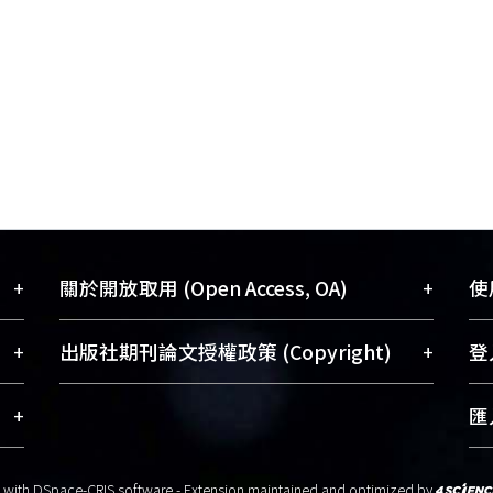
+
+
關於開放取用 (Open Access, OA)
使用
藏
開放取用是從使用者角度提升資訊取用性
+
+
出版社期刊論文授權政策 (Copyright)
登入
術
的社會運動，應用在學術研究上是透過將
與學
研究著作公開供使用者自由取閱，以促進
請確認所上傳的全文是原創的內容，若
+
匯入
術
學術傳播及因應期刊訂購費用逐年攀升。
該文件包含部分內容的版權非匯入者所
、
同時可加速研究發展、提升研究影響力，
有，或由第三方贊助與合作完成，請確
t with
DSpace-CRIS software
- Extension maintained and optimized by