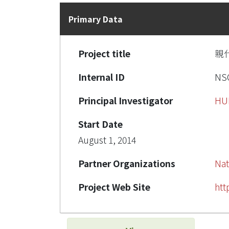
Primary Data
Project title
親
Internal ID
NSC
Principal Investigator
HU
Start Date
August 1, 2014
Partner Organizations
Nat
Project Web Site
htt