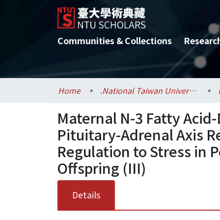
Communities & Collections
Researc
Home
.National Taiwan University / 國立臺灣大學
Maternal N-3 Fatty Acid-
Pituitary-Adrenal Axis 
Regulation to Stress in 
Offspring (III)
Details