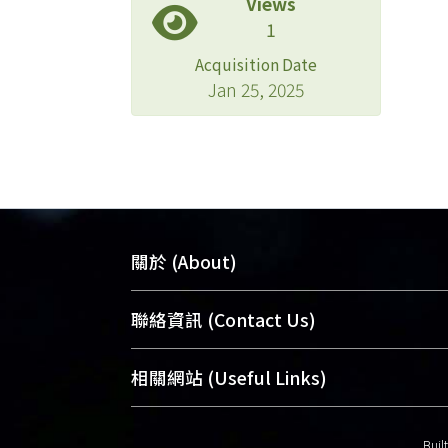
Views
1
Acquisition Date
Jan 25, 2025
關於 (About)
臺大位居世界頂尖大學之列，為永久珍
聯絡資訊 (Contact Us)
及向國際展現本校豐碩的研究成果及學
能量，圖書館整合機構典藏（NTUR）
總館學科館員
(Main Library)
相關網站 (Useful Links)
術庫（AH）不同功能平台，成為臺大學
醫學圖書館學科館員
(Medical Library)
典藏NTU scholars。期能整合研究能量
社會科學院辜振甫紀念圖書館學科館員
Buil