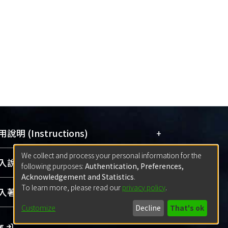
+
說明 (Instructions)
We collect and process your personal information for the
網站簡介
(Quickstart Guide)
+
說明 (Sign-in)
following purposes:
Authentication, Preferences,
使用手冊
(Instruction Manual)
Acknowledgement and Statistics
.
To learn more, please read our
privacy policy
.
線上預約服務
(Booking Service)
方案一：
臺灣大學計算機中心帳號登入
+
著作 (Submission)
(With C&INC Email Account)
Customize
Decline
That's ok
方案二：
ORCID帳號登入
(With ORCID)
方案一：
定期更新ORCID者，以ID匯入