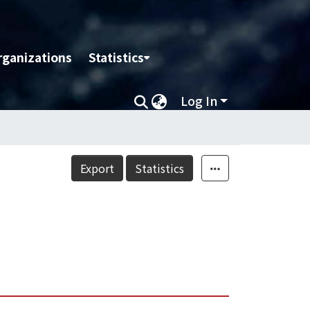
rganizations
Statistics
Log In
Export
Statistics