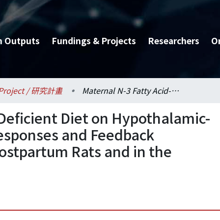
h Outputs
Fundings & Projects
Researchers
O
Project / 研究計畫
Maternal N-3 Fatty Acid-Deficient Diet on Hypothalamic-Pituitary-Adrenal Axis Responses and Feedback Regulation to Stress in Postpartum Rats and in the Offspring (III)
Deficient Diet on Hypothalamic-
Responses and Feedback
Postpartum Rats and in the