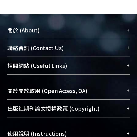
+
關於 (About)
臺大位居世界頂尖大學之列，為永久珍藏及向國際
+
聯絡資訊 (Contact Us)
展現本校豐碩的研究成果及學術能量，圖書館整合
機構典藏（NTUR）與學術庫（AH）不同功能平
總館學科館員
(Main Library)
+
相關網站 (Useful Links)
台，成為臺大學術典藏NTU scholars。期能整合研
醫學圖書館學科館員
(Medical Library)
究能量、促進交流合作、保存學術產出、推廣研究
社會科學院辜振甫紀念圖書館學科館員
(Social
成果。
Sciences Library)
+
關於開放取用 (Open Access, OA)
To permanently archive and promote researcher
profiles and scholarly works, Library integrates the
開放取用是從使用者角度提升資訊取用性的社會運
+
出版社期刊論文授權政策 (Copyright)
services of “NTU Repository” with “Academic
動，應用在學術研究上是透過將研究著作公開供使
Hub” to form NTU Scholars.
用者自由取閱，以促進學術傳播及因應期刊訂購費
請確認所上傳的全文是原創的內容，若該文件包
用逐年攀升。同時可加速研究發展、提升研究影響
+
使用說明 (Instructions)
含部分內容的版權非匯入者所有，或由第三方贊