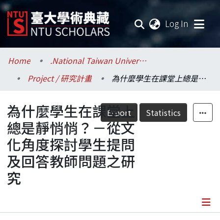
(current
Log In
Communities & Collections
Home
.National Taiwan University / 國立臺灣大學
Project / 研究計畫
為什麼學生在課堂上總是靜悄悄？－從文化角度探討學生提問及回答教師問題之研究
Research Outputs
為什麼學生在課堂上
Fundings & Projects
Export
Statistics
總是靜悄悄？－從文
Researchers
化角度探討學生提問
及回答教師問題之研
Organizations
究
Statistics