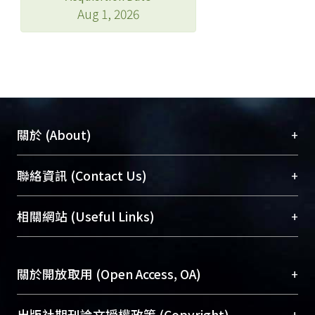
Aug 1, 2026
+
關於 (About)
臺大位居世界頂尖大學之列，為永久珍藏及向國際
+
聯絡資訊 (Contact Us)
展現本校豐碩的研究成果及學術能量，圖書館整合
機構典藏（NTUR）與學術庫（AH）不同功能平
總館學科館員
(Main Library)
+
相關網站 (Useful Links)
台，成為臺大學術典藏NTU scholars。期能整合研
醫學圖書館學科館員
(Medical Library)
究能量、促進交流合作、保存學術產出、推廣研究
社會科學院辜振甫紀念圖書館學科館員
(Social
成果。
Sciences Library)
+
關於開放取用 (Open Access, OA)
To permanently archive and promote researcher
profiles and scholarly works, Library integrates the
開放取用是從使用者角度提升資訊取用性的社會運
+
出版社期刊論文授權政策 (Copyright)