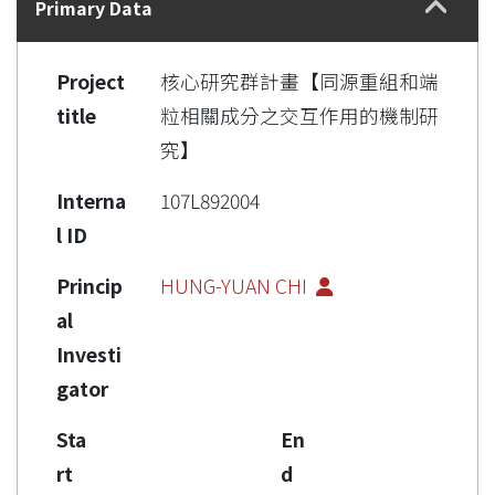
Primary Data
Project
核心研究群計畫【同源重組和端
title
粒相關成分之交互作用的機制研
究】
Interna
107L892004
l ID
Princip
HUNG-YUAN CHI
al
Investi
gator
Sta
En
rt
d