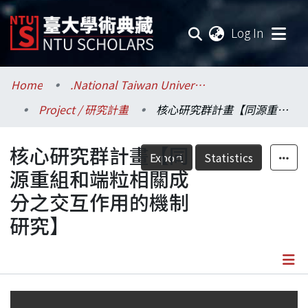
(current
Log In
Communities & Collections
Home
.National Taiwan University / 國立臺灣大學
Project / 研究計畫
核心研究群計畫【同源重組和端粒相關成分之交互作用的機制研究】
Research Outputs
核心研究群計畫【同
Fundings & Projects
Export
Statistics
源重組和端粒相關成
Researchers
分之交互作用的機制
研究】
Organizations
Statistics
Details