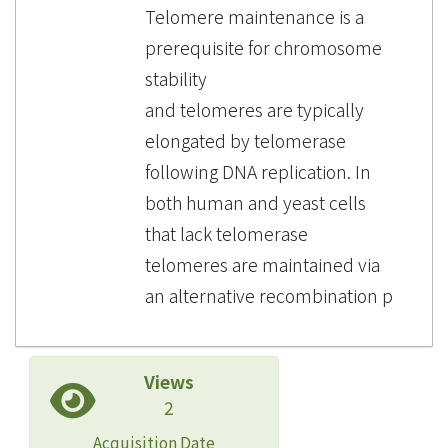
Telomere maintenance is a
prerequisite for chromosome
stability
and telomeres are typically
elongated by telomerase
following DNA replication. In
both human and yeast cells
that lack telomerase
telomeres are maintained via
an alternative recombination p
Views
2
Acquisition Date