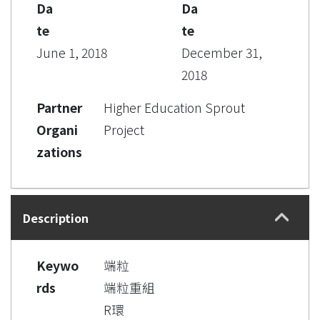
Da
Da
te
te
June 1, 2018
December 31,
2018
Partner
Higher Education Sprout
Organi
Project
zations
Description
Keywo
端粒
rds
端粒重組
R環