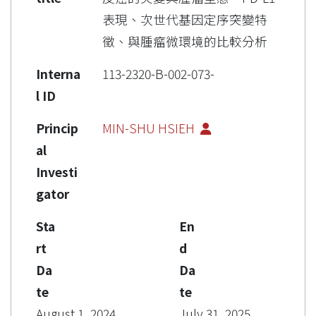
表現、次世代基因定序突變特
徵、與腫瘤微環境的比較分析
Interna
113-2320-B-002-073-
l ID
Princip
MIN-SHU HSIEH
al
Investi
gator
Sta
En
rt
d
Da
Da
te
te
August 1, 2024
July 31, 2025