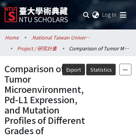
(current
Log In
Communities & Collections
Home
.National Taiwan University / 國立臺灣大學
Project / 研究計畫
Comparison of Tumor Microenvironment, Pd-L1 Expression, and Mutation Profiles of Different Grades of Pulmonary Lymphoepithelial Carcinoma Based on Tumor Border Patterns and Spread through Airspaces (Stas)
Research Outputs
Comparison of
Fundings & Projects
Export
Statistics
Tumor
Researchers
Microenvironment,
Pd-L1 Expression,
Organizations
and Mutation
Statistics
Profiles of Different
Grades of