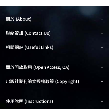
+
關於 (About)
臺大位居世界頂尖大學之列，為永久珍藏及向國際
+
聯絡資訊 (Contact Us)
展現本校豐碩的研究成果及學術能量，圖書館整合
機構典藏（NTUR）與學術庫（AH）不同功能平
總館學科館員
(Main Library)
+
相關網站 (Useful Links)
台，成為臺大學術典藏NTU scholars。期能整合研
醫學圖書館學科館員
(Medical Library)
究能量、促進交流合作、保存學術產出、推廣研究
社會科學院辜振甫紀念圖書館學科館員
(Social
成果。
Sciences Library)
+
關於開放取用 (Open Access, OA)
To permanently archive and promote researcher
profiles and scholarly works, Library integrates the
開放取用是從使用者角度提升資訊取用性的社會運
+
出版社期刊論文授權政策 (Copyright)
services of “NTU Repository” with “Academic
動，應用在學術研究上是透過將研究著作公開供使
Hub” to form NTU Scholars.
用者自由取閱，以促進學術傳播及因應期刊訂購費
請確認所上傳的全文是原創的內容，若該文件包
用逐年攀升。同時可加速研究發展、提升研究影響
+
使用說明 (Instructions)
含部分內容的版權非匯入者所有，或由第三方贊
力，NTU Scholars即為本校的開放取用典藏（OA
助與合作完成，請確認該版權所有者及第三方同