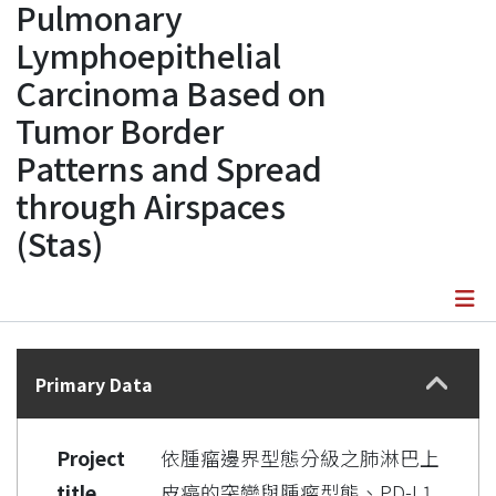
Pulmonary
Lymphoepithelial
Carcinoma Based on
Tumor Border
Patterns and Spread
through Airspaces
(Stas)
Details
Primary Data
Project
依腫瘤邊界型態分級之肺淋巴上
title
皮癌的突變與腫瘤型態、PD-L1