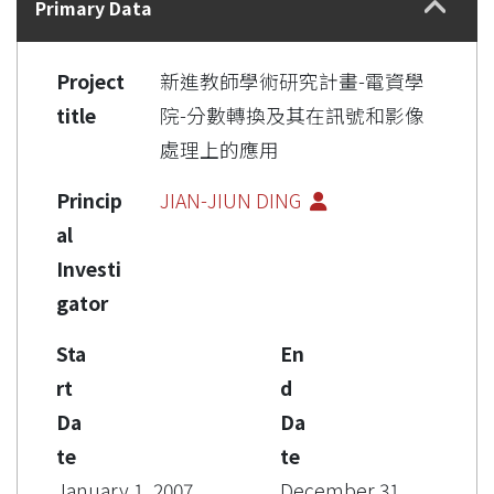
Primary Data
Project
新進教師學術研究計畫-電資學
title
院-分數轉換及其在訊號和影像
處理上的應用
Princip
JIAN-JIUN DING
al
Investi
gator
Sta
En
rt
d
Da
Da
te
te
January 1, 2007
December 31,