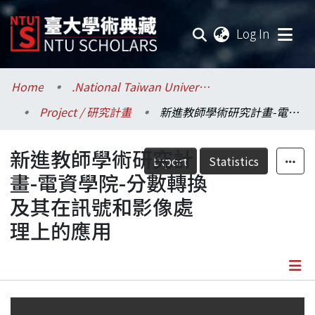
(current
Log In
Communities & Collections
Home
.National Taiwan University / 國立臺灣大學
Project / 研究計畫
新進教師學術研究計畫-電資學院-分數轉換及其在訊號和影像處理上的應用
Research Outputs
新進教師學術研究計
Fundings & Projects
Export
Statistics
畫-電資學院-分數轉換
Researchers
及其在訊號和影像處
理上的應用
Organizations
Statistics
Details