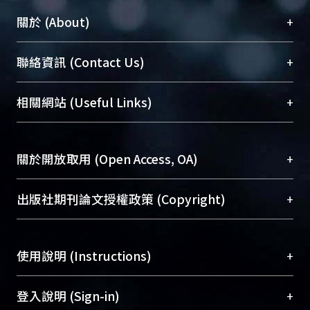
+
關於 (About)
臺大位居世界頂尖大學之列，為永久珍藏及向國際
+
聯絡資訊 (Contact Us)
展現本校豐碩的研究成果及學術能量，圖書館整合
機構典藏（NTUR）與學術庫（AH）不同功能平
總館學科館員
(Main Library)
+
相關網站 (Useful Links)
台，成為臺大學術典藏NTU scholars。期能整合研
醫學圖書館學科館員
(Medical Library)
究能量、促進交流合作、保存學術產出、推廣研究
社會科學院辜振甫紀念圖書館學科館員
(Social
成果。
Sciences Library)
+
關於開放取用 (Open Access, OA)
To permanently archive and promote researcher
profiles and scholarly works, Library integrates the
開放取用是從使用者角度提升資訊取用性的社會運
+
出版社期刊論文授權政策 (Copyright)
services of “NTU Repository” with “Academic
動，應用在學術研究上是透過將研究著作公開供使
Hub” to form NTU Scholars.
用者自由取閱，以促進學術傳播及因應期刊訂購費
請確認所上傳的全文是原創的內容，若該文件包
用逐年攀升。同時可加速研究發展、提升研究影響
+
使用說明 (Instructions)
含部分內容的版權非匯入者所有，或由第三方贊
力，NTU Scholars即為本校的開放取用典藏（OA
助與合作完成，請確認該版權所有者及第三方同
Archive）平台。
（點選深入了解OA）
意提供此授權。
網站簡介
(Quickstart Guide)
+
登入說明 (Sign-in)