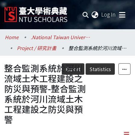
(current
Log In
Communities & Collections
Home
.National Taiwan University / 國立臺灣大學
Project / 研究計畫
整合監測系統於河川流域土木工程建設之防災與預警-整合監測系統於河川流域土木工程建設之防災與預警
Research Outputs
整合監測系統於河川
Fundings & Projects
Export
Statistics
流域土木工程建設之
Researchers
防災與預警-整合監測
系統於河川流域土木
Organizations
工程建設之防災與預
Statistics
警