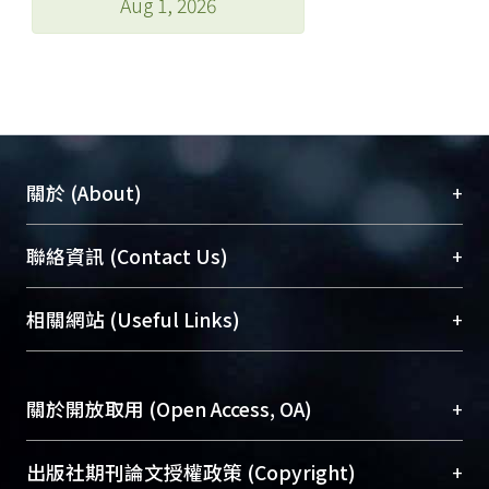
Aug 1, 2026
+
關於 (About)
臺大位居世界頂尖大學之列，為永久珍藏及向國際
+
聯絡資訊 (Contact Us)
展現本校豐碩的研究成果及學術能量，圖書館整合
機構典藏（NTUR）與學術庫（AH）不同功能平
總館學科館員
(Main Library)
+
相關網站 (Useful Links)
台，成為臺大學術典藏NTU scholars。期能整合研
醫學圖書館學科館員
(Medical Library)
究能量、促進交流合作、保存學術產出、推廣研究
社會科學院辜振甫紀念圖書館學科館員
(Social
成果。
Sciences Library)
+
關於開放取用 (Open Access, OA)
To permanently archive and promote researcher
profiles and scholarly works, Library integrates the
開放取用是從使用者角度提升資訊取用性的社會運
+
出版社期刊論文授權政策 (Copyright)