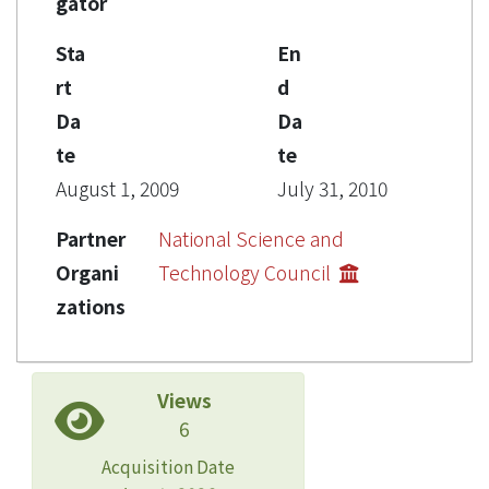
gator
Sta
En
rt
d
Da
Da
te
te
August 1, 2009
July 31, 2010
Partner
National Science and
Organi
Technology Council
zations
Views
6
Acquisition Date