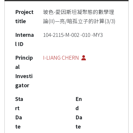
Project
玻色-愛因斯坦凝聚態的數學理
title
論(II)—亮/暗孤立子的計算(3/3)
Interna
104-2115-M-002 -010 -MY3
l ID
Princip
I-LIANG CHERN
al
Investi
gator
Sta
En
rt
d
Da
Da
te
te