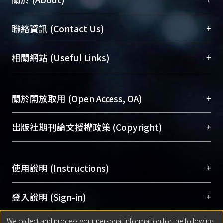
臺大位居世界頂尖大學之列，為永久珍藏及向國際
+
聯絡資訊 (Contact Us)
展現本校豐碩的研究成果及學術能量，圖書館整合
機構典藏（NTUR）與學術庫（AH）不同功能平
總館學科館員
(Main Library)
+
相關網站 (Useful Links)
台，成為臺大學術典藏NTU scholars。期能整合研
醫學圖書館學科館員
(Medical Library)
究能量、促進交流合作、保存學術產出、推廣研究
社會科學院辜振甫紀念圖書館學科館員
(Social
成果。
Sciences Library)
+
關於開放取用 (Open Access, OA)
To permanently archive and promote researcher
profiles and scholarly works, Library integrates the
開放取用是從使用者角度提升資訊取用性的社會運
+
出版社期刊論文授權政策 (Copyright)
services of “NTU Repository” with “Academic
動，應用在學術研究上是透過將研究著作公開供使
Hub” to form NTU Scholars.
用者自由取閱，以促進學術傳播及因應期刊訂購費
請確認所上傳的全文是原創的內容，若該文件包
用逐年攀升。同時可加速研究發展、提升研究影響
+
使用說明 (Instructions)
含部分內容的版權非匯入者所有，或由第三方贊
力，NTU Scholars即為本校的開放取用典藏（OA
助與合作完成，請確認該版權所有者及第三方同
Archive）平台。
（點選深入了解OA）
意提供此授權。
網站簡介
(Quickstart Guide)
+
登入說明 (Sign-in)
Please represent that the submission is your
使用手冊
(Instruction Manual)
original work, and that you have the right to
We collect and process your personal information for the following
線上預約服務
(Booking Service)