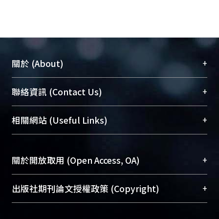
+
關於 (About)
臺大位居世界頂尖大學之列，為永久珍藏及向國際
+
聯絡資訊 (Contact Us)
展現本校豐碩的研究成果及學術能量，圖書館整合
機構典藏（NTUR）與學術庫（AH）不同功能平
總館學科館員
(Main Library)
+
相關網站 (Useful Links)
台，成為臺大學術典藏NTU scholars。期能整合研
醫學圖書館學科館員
(Medical Library)
究能量、促進交流合作、保存學術產出、推廣研究
社會科學院辜振甫紀念圖書館學科館員
(Social
成果。
Sciences Library)
+
關於開放取用 (Open Access, OA)
To permanently archive and promote researcher
profiles and scholarly works, Library integrates the
開放取用是從使用者角度提升資訊取用性的社會運
+
出版社期刊論文授權政策 (Copyright)
services of “NTU Repository” with “Academic
動，應用在學術研究上是透過將研究著作公開供使
Hub” to form NTU Scholars.
用者自由取閱，以促進學術傳播及因應期刊訂購費
請確認所上傳的全文是原創的內容，若該文件包