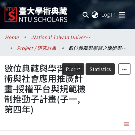
(current
Log In
Communities & Collections
Home
.National Taiwan University / 國立臺灣大學
Project / 研究計畫
數位典藏與學習之學術與社會應用推廣計畫-授權平台與規範機制推動子計畫(子一, 第四年)
Research Outputs
數位典藏與學習之學
Fundings & Projects
Export
Statistics
術與社會應用推廣計
Researchers
畫-授權平台與規範機
制推動子計畫(子一,
Organizations
第四年)
Statistics