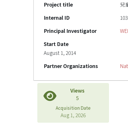
Project title
兒
Internal ID
103
Principal Investigator
WE
Start Date
August 1, 2014
Partner Organizations
Nat
Views
5
Acquisition Date
Aug 1, 2026