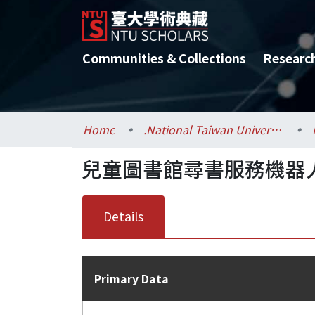
Communities & Collections
Researc
Home
.National Taiwan University / 國立臺灣大學
兒童圖書館尋書服務機器
Details
Primary Data