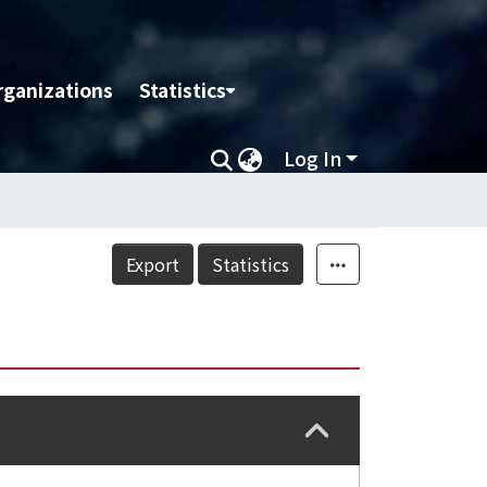
rganizations
Statistics
Log In
Export
Statistics