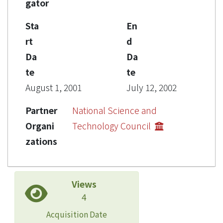
gator
Sta
En
rt
d
Da
Da
te
te
August 1, 2001
July 12, 2002
Partner
National Science and
Organi
Technology Council
zations
Views
4
Acquisition Date