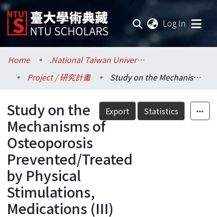
(current
Log In
Communities & Collections
Home
.National Taiwan University / 國立臺灣大學
Project / 研究計畫
Study on the Mechanisms of Osteoporosis Prevented/Treated by Physical Stimulations, Medications (III)
Research Outputs
Study on the
Fundings & Projects
Export
Statistics
Mechanisms of
Researchers
Osteoporosis
Prevented/Treated
Organizations
by Physical
Statistics
Stimulations,
Medications (III)