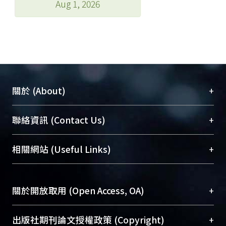
Aug 1, 2026
+
關於 (About)
臺大位居世界頂尖大學之列，為永久珍藏及向國際
+
聯絡資訊 (Contact Us)
展現本校豐碩的研究成果及學術能量，圖書館整合
機構典藏（NTUR）與學術庫（AH）不同功能平
總館學科館員
(Main Library)
+
相關網站 (Useful Links)
台，成為臺大學術典藏NTU scholars。期能整合研
醫學圖書館學科館員
(Medical Library)
究能量、促進交流合作、保存學術產出、推廣研究
社會科學院辜振甫紀念圖書館學科館員
(Social
成果。
Sciences Library)
+
關於開放取用 (Open Access, OA)
To permanently archive and promote researcher
profiles and scholarly works, Library integrates the
開放取用是從使用者角度提升資訊取用性的社會運
+
出版社期刊論文授權政策 (Copyright)