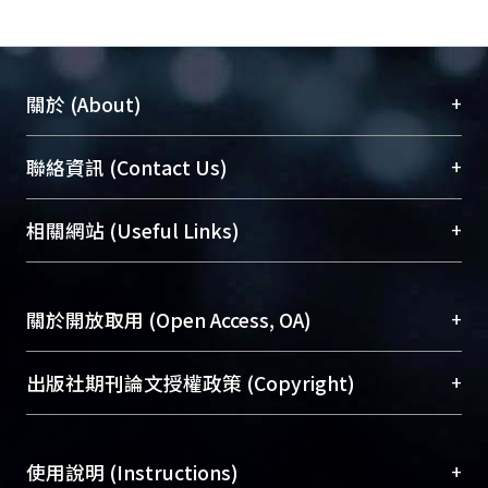
+
關於 (About)
臺大位居世界頂尖大學之列，為永久珍藏及向國際
+
聯絡資訊 (Contact Us)
展現本校豐碩的研究成果及學術能量，圖書館整合
機構典藏（NTUR）與學術庫（AH）不同功能平
總館學科館員
(Main Library)
+
相關網站 (Useful Links)
台，成為臺大學術典藏NTU scholars。期能整合研
醫學圖書館學科館員
(Medical Library)
究能量、促進交流合作、保存學術產出、推廣研究
社會科學院辜振甫紀念圖書館學科館員
(Social
成果。
Sciences Library)
+
關於開放取用 (Open Access, OA)
To permanently archive and promote researcher
profiles and scholarly works, Library integrates the
開放取用是從使用者角度提升資訊取用性的社會運
+
出版社期刊論文授權政策 (Copyright)
services of “NTU Repository” with “Academic
動，應用在學術研究上是透過將研究著作公開供使
Hub” to form NTU Scholars.
用者自由取閱，以促進學術傳播及因應期刊訂購費
請確認所上傳的全文是原創的內容，若該文件包
用逐年攀升。同時可加速研究發展、提升研究影響
+
使用說明 (Instructions)
含部分內容的版權非匯入者所有，或由第三方贊