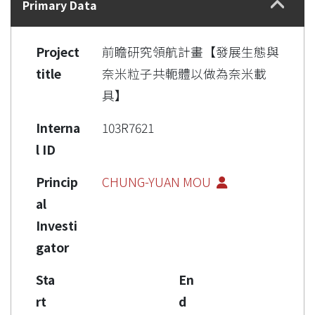
Primary Data
Project
前瞻研究領航計畫【發展生態與
title
奈米粒子共軛體以做為奈米載
具】
Interna
103R7621
l ID
Princip
CHUNG-YUAN MOU
al
Investi
gator
Sta
En
rt
d