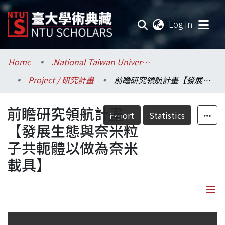
(current
Log In
Communities & Collections
Home
.National Taiwan University / 國立臺灣大學
Project / 研究計畫
前瞻研究領航計畫【發展生態與奈米粒子共軛體以做為奈米載具】
Research Outputs
前瞻研究領航計畫
Fundings & Projects
Export
Statistics
【發展生態與奈米粒
Researchers
子共軛體以做為奈米
載具】
Organizations
Statistics
Details