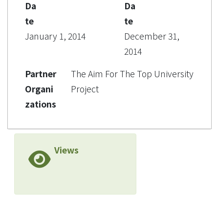
Da
Da
te
te
January 1, 2014
December 31,
2014
Partner
The Aim For The Top University
Organi
Project
zations
Views