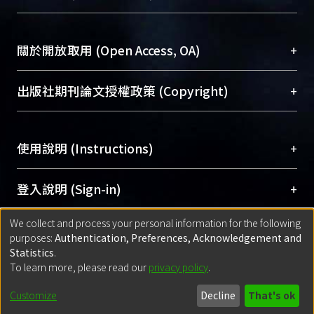
台，成為臺大學術典藏NTU scholars。期能整合研
醫學圖書館學科館員
(Medical Library)
究能量、促進交流合作、保存學術產出、推廣研究
社會科學院辜振甫紀念圖書館學科館員
(Social
成果。
Sciences Library)
+
關於開放取用 (Open Access, OA)
To permanently archive and promote researcher
profiles and scholarly works, Library integrates the
開放取用是從使用者角度提升資訊取用性的社會運
+
出版社期刊論文授權政策 (Copyright)
services of “NTU Repository” with “Academic
動，應用在學術研究上是透過將研究著作公開供使
Hub” to form NTU Scholars.
用者自由取閱，以促進學術傳播及因應期刊訂購費
請確認所上傳的全文是原創的內容，若該文件包
用逐年攀升。同時可加速研究發展、提升研究影響
+
使用說明 (Instructions)
含部分內容的版權非匯入者所有，或由第三方贊
力，NTU Scholars即為本校的開放取用典藏（OA
助與合作完成，請確認該版權所有者及第三方同
Archive）平台。
（點選深入了解OA）
意提供此授權。
網站簡介
(Quickstart Guide)
+
登入說明 (Sign-in)
Please represent that the submission is your
使用手冊
(Instruction Manual)
original work, and that you have the right to
We collect and process your personal information for the following
線上預約服務
(Booking Service)
方案一：
臺灣大學計算機中心帳號登入
+
匯入著作 (Submission)
purposes:
Authentication, Preferences, Acknowledgement and
grant the rights to upload.
(With C&INC Email Account)
Statistics
.
方案二：
ORCID帳號登入
(With ORCID)
To learn more, please read our
privacy policy
.
若欲上傳已出版的全文電子檔，可使用
Open
方案一：
定期更新ORCID者，以ID匯入
(Search
policy finder
網站查詢，以確認出版單位之版權
for identifier (ORCID))
Built with
DSpace-CRIS software
- Extension maintained and optimized
Customize
Decline
That's ok
政策。
方案二：
自行建檔
(Default mode Submission)
by