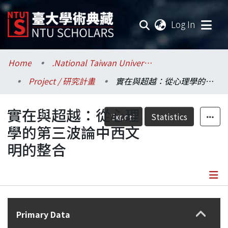
(current
Log In
Communities & Collections
Home
.National Taiwan University / 國立臺灣大學
Project / 研究計畫
實在與超越：從心理學的第三波論中西文明的整合
Research Outputs
實在與超越：從心理
Fundings & Projects
Export
Statistics
學的第三波論中西文
Researchers
明的整合
Organizations
Statistics
Details
Primary Data