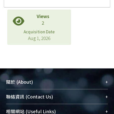
Views
2
Acquisition Date
Aug 1, 2026
+
關於 (About)
臺大位居世界頂尖大學之列，為永久珍藏及向國際
+
聯絡資訊 (Contact Us)
展現本校豐碩的研究成果及學術能量，圖書館整合
機構典藏（NTUR）與學術庫（AH）不同功能平
總館學科館員
(Main Library)
+
相關網站 (Useful Links)