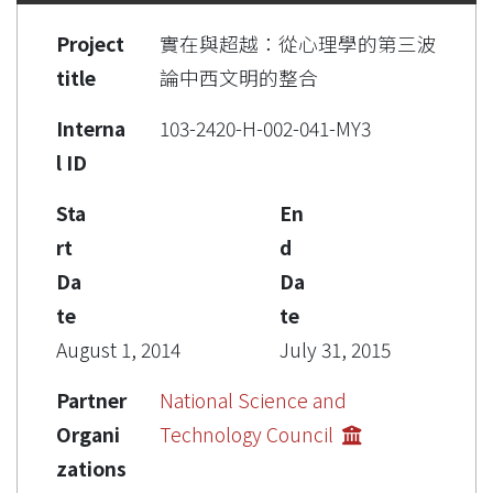
Project
實在與超越：從心理學的第三波
title
論中西文明的整合
Interna
103-2420-H-002-041-MY3
l ID
Sta
En
rt
d
Da
Da
te
te
August 1, 2014
July 31, 2015
Partner
National Science and
Organi
Technology Council
zations