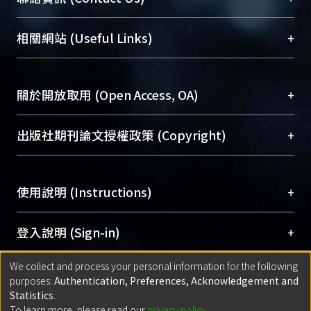
展現本校豐碩的研究成果及學術能量，圖書館整合
機構典藏（NTUR）與學術庫（AH）不同功能平
總館學科館員
(Main Library)
+
相關網站 (Useful Links)
台，成為臺大學術典藏NTU scholars。期能整合研
醫學圖書館學科館員
(Medical Library)
究能量、促進交流合作、保存學術產出、推廣研究
社會科學院辜振甫紀念圖書館學科館員
(Social
成果。
Sciences Library)
+
關於開放取用 (Open Access, OA)
To permanently archive and promote researcher
profiles and scholarly works, Library integrates the
開放取用是從使用者角度提升資訊取用性的社會運
+
出版社期刊論文授權政策 (Copyright)
services of “NTU Repository” with “Academic
動，應用在學術研究上是透過將研究著作公開供使
Hub” to form NTU Scholars.
用者自由取閱，以促進學術傳播及因應期刊訂購費
請確認所上傳的全文是原創的內容，若該文件包
用逐年攀升。同時可加速研究發展、提升研究影響
+
使用說明 (Instructions)
含部分內容的版權非匯入者所有，或由第三方贊
力，NTU Scholars即為本校的開放取用典藏（OA
助與合作完成，請確認該版權所有者及第三方同
Archive）平台。
（點選深入了解OA）
意提供此授權。
網站簡介
(Quickstart Guide)
+
登入說明 (Sign-in)
Please represent that the submission is your
使用手冊
(Instruction Manual)
original work, and that you have the right to
We collect and process your personal information for the following
線上預約服務
(Booking Service)
方案一：
臺灣大學計算機中心帳號登入
+
匯入著作 (Submission)
purposes:
Authentication, Preferences, Acknowledgement and
grant the rights to upload.
(With C&INC Email Account)
Statistics
.
方案二：
ORCID帳號登入
(With ORCID)
To learn more, please read our
privacy policy
.